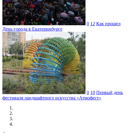
0
12
Как прошел
День города в Екатеринбурге
0
10
Первый день
фестиваля ландшафтного искусства «Атмофест»