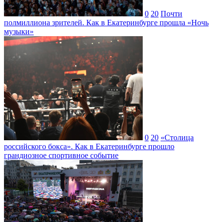
0
20
Почти
полмиллиона зрителей. Как в Екатеринбурге прошла «Ночь
музыки»
0
20
«Столица
российского бокса». Как в Екатеринбурге прошло
грандиозное спортивное событие