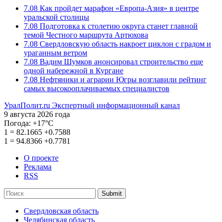
7.08
Как пройдет марафон «Европа-Азия» в центре
уральской столицы
7.08
Подготовка к столетию округа станет главной
темой Честного маршрута Артюхова
7.08
Свердловскую область накроет циклон с градом и
ураганным ветром
7.08
Вадим Шумков анонсировал строительство еще
одной набережной в Кургане
7.08
Нефтяники и аграрии Югры возглавили рейтинг
самых высокооплачиваемых специалистов
УралПолит.ru
Экспертный информационный канал
9 августа 2026 года
Погода:
+17°С
1
=
82.1665
+0.7588
1
=
94.8366
+0.7781
О проекте
Реклама
RSS
Submit
Свердловская область
Челябинская область