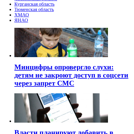
Курганская область
Тюменская область
ХМАО
ЯНАО
Минцифры опровергло слухи:
детям не закроют доступ в соцсети
через запрет СМС
Власти планируют добавить в