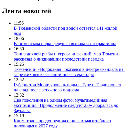
Лента новостей
11:56
В Тюменской области под водой остается 141 жилой
дом
18:06
В тюменском парке девушка выпала из аттракциона
16:30
Тонна дохлой рыбы и угроза инфекций: мэр Тюмени
рассказал о ликвидации последствий паводка
15:25
Тюменский «Водоканал» оказался в центре скандала из-
за резких высказываний пресс-секретаря
12:52
Губернатор Моор: уровень воды в Туре и Тавде пошел
на спад после затяжного подъема
12:32
Два поколения на одном фото: мультимедийная
экспозиция «Продолжение следует 2.0» добралась до
Зауралья
15:19
Климатолог предупредила о рисках масштабного
половодья в 2027 году