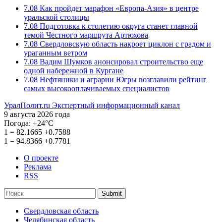
7.08
Как пройдет марафон «Европа-Азия» в центре
уральской столицы
7.08
Подготовка к столетию округа станет главной
темой Честного маршрута Артюхова
7.08
Свердловскую область накроет циклон с градом и
ураганным ветром
7.08
Вадим Шумков анонсировал строительство еще
одной набережной в Кургане
7.08
Нефтяники и аграрии Югры возглавили рейтинг
самых высокооплачиваемых специалистов
УралПолит.ru
Экспертный информационный канал
9 августа 2026 года
Погода:
+24°С
1
=
82.1665
+0.7588
1
=
94.8366
+0.7781
О проекте
Реклама
RSS
Submit
Свердловская область
Челябинская область