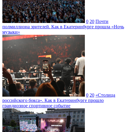
0
20
Почти
полмиллиона зрителей. Как в Екатеринбурге прошла «Ночь
музыки»
0
20
«Столица
российского бокса». Как в Екатеринбурге прошло
грандиозное спортивное событие