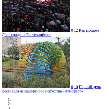
0
12
Как прошел
День города в Екатеринбурге
0
10
Первый день
фестиваля ландшафтного искусства «Атмофест»