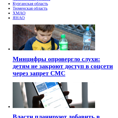
Курганская область
Тюменская область
ХМАО
ЯНАО
Минцифры опровергло слухи:
детям не закроют доступ в соцсети
через запрет СМС
Власти планируют добавить в