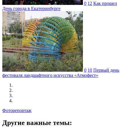
0
12
Как прошел
День города в Екатеринбурге
0
10
Первый день
фестиваля ландшафтного искусства «Атмофест»
Фоторепортаж
Другие важные темы: