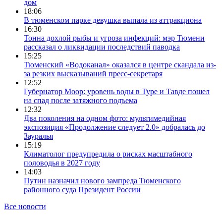
дом
18:06
В тюменском парке девушка выпала из аттракциона
16:30
Тонна дохлой рыбы и угроза инфекций: мэр Тюмени
рассказал о ликвидации последствий паводка
15:25
Тюменский «Водоканал» оказался в центре скандала из-
за резких высказываний пресс-секретаря
12:52
Губернатор Моор: уровень воды в Туре и Тавде пошел
на спад после затяжного подъема
12:32
Два поколения на одном фото: мультимедийная
экспозиция «Продолжение следует 2.0» добралась до
Зауралья
15:19
Климатолог предупредила о рисках масштабного
половодья в 2027 году
14:03
Путин назначил нового зампреда Тюменского
районного суда Президент России
Все новости