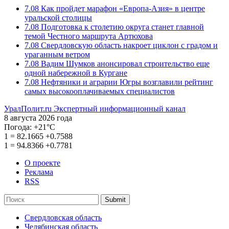
7.08
Как пройдет марафон «Европа-Азия» в центре
уральской столицы
7.08
Подготовка к столетию округа станет главной
темой Честного маршрута Артюхова
7.08
Свердловскую область накроет циклон с градом и
ураганным ветром
7.08
Вадим Шумков анонсировал строительство еще
одной набережной в Кургане
7.08
Нефтяники и аграрии Югры возглавили рейтинг
самых высокооплачиваемых специалистов
УралПолит.ru
Экспертный информационный канал
8 августа 2026 года
Погода:
+21°С
1
=
82.1665
+0.7588
1
=
94.8366
+0.7781
О проекте
Реклама
RSS
Submit
Свердловская область
Челябинская область