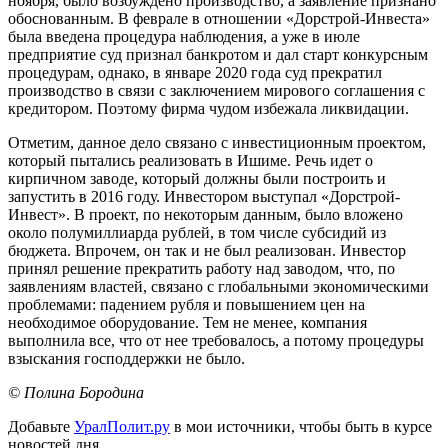
ноября, было возбуждено производство, а заявление признано
обоснованным. В феврале в отношении «Дорстрой-Инвеста»
была введена процедура наблюдения, а уже в июле
предприятие суд признал банкротом и дал старт конкурсным
процедурам, однако, в январе 2020 года суд прекратил
производство в связи с заключением мирового соглашения с
кредитором. Поэтому фирма чудом избежала ликвидации.
Отметим, данное дело связано с инвестиционным проектом,
который пытались реализовать в Ишиме. Речь идет о
кирпичном заводе, который должны были построить и
запустить в 2016 году. Инвестором выступал «Дорстрой-
Инвест». В проект, по некоторым данным, было вложено
около полумиллиарда рублей, в том числе субсидий из
бюджета. Впрочем, он так и не был реализован. Инвестор
принял решение прекратить работу над заводом, что, по
заявлениям властей, связано с глобальными экономическими
проблемами: падением рубля и повышением цен на
необходимое оборудование. Тем не менее, компания
выполнила все, что от нее требовалось, а потому процедуры
взыскания господдержки не было.
© Полина Бородина
Добавьте
УралПолит.ру
в мои источники, чтобы быть в курсе
новостей дня.