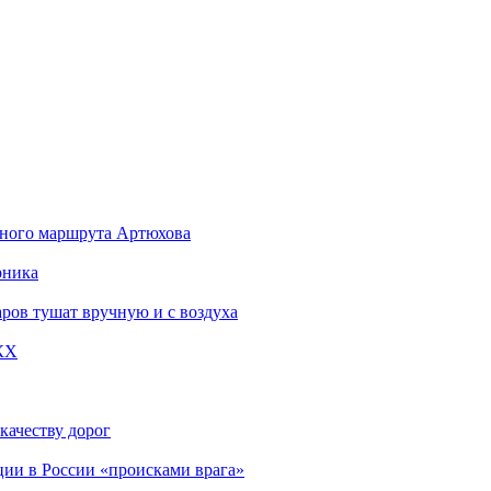
стного маршрута Артюхова
рника
ров тушат вручную и с воздуха
КХ
качеству дорог
ции в России «происками врага»