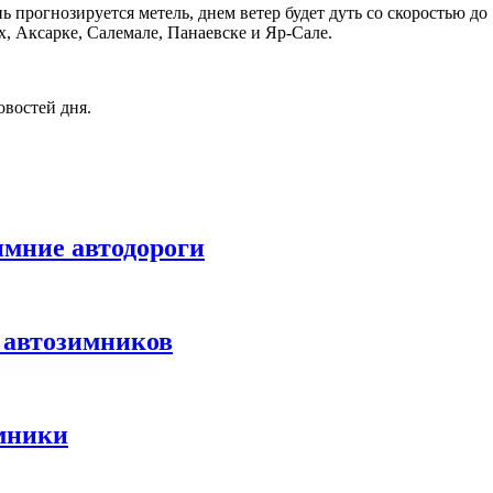
прогнозируется метель, днем ветер будет дуть со скоростью до 1
х, Аксарке, Салемале, Панаевске и Яр-Сале.
овостей дня.
имние автодороги
 автозимников
имники