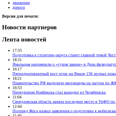
движение
дороги
Версия для печати:
Новости партнеров
Лента новостей
17:35
Подготовка к столетию округа станет главной темой Че
18:31
Ямальцам напомнили о «сухом законе» в День физкульту
16:17
Пятнадцатикратный рост огня: на Ямале 158 лесных пожа
18:21
Правительство РФ выделило миллиарды на льготы по Ж
16:53
Прокурором Ноябрьска стал выходец из Челябинска
11:04
Свердловская область заняла последнее место в УрФО по 
12:44
Полпред Жога назвал заявления о подготовке к мобилиза
11:40