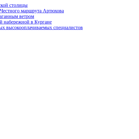
ской столицы
й Честного маршрута Артюхова
раганным ветром
й набережной в Кургане
мых высокооплачиваемых специалистов