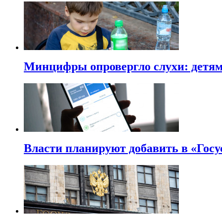
Минцифры опровергло слухи: детям 
Власти планируют добавить в «Госу