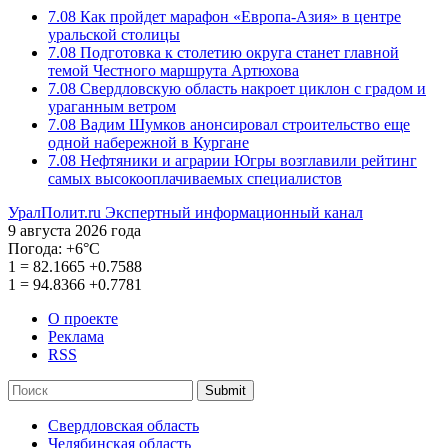
7.08
Как пройдет марафон «Европа-Азия» в центре
уральской столицы
7.08
Подготовка к столетию округа станет главной
темой Честного маршрута Артюхова
7.08
Свердловскую область накроет циклон с градом и
ураганным ветром
7.08
Вадим Шумков анонсировал строительство еще
одной набережной в Кургане
7.08
Нефтяники и аграрии Югры возглавили рейтинг
самых высокооплачиваемых специалистов
УралПолит.ru
Экспертный информационный канал
9 августа 2026 года
Погода:
+6°С
1
=
82.1665
+0.7588
1
=
94.8366
+0.7781
О проекте
Реклама
RSS
Submit
Свердловская область
Челябинская область