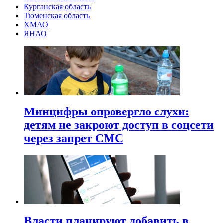
Курганская область
Тюменская область
ХМАО
ЯНАО
Минцифры опровергло слухи:
детям не закроют доступ в соцсети
через запрет СМС
Власти планируют добавить в