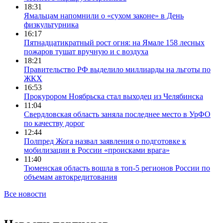
18:31
Ямальцам напомнили о «сухом законе» в День
физкультурника
16:17
Пятнадцатикратный рост огня: на Ямале 158 лесных
пожаров тушат вручную и с воздуха
18:21
Правительство РФ выделило миллиарды на льготы по
ЖКХ
16:53
Прокурором Ноябрьска стал выходец из Челябинска
11:04
Свердловская область заняла последнее место в УрФО
по качеству дорог
12:44
Полпред Жога назвал заявления о подготовке к
мобилизации в России «происками врага»
11:40
Тюменская область вошла в топ-5 регионов России по
объемам автокредитования
Все новости