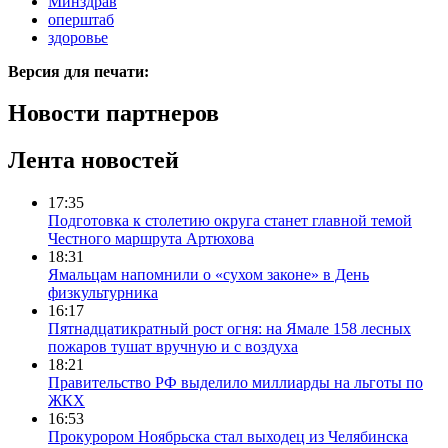
Минздрав
оперштаб
здоровье
Версия для печати:
Новости партнеров
Лента новостей
17:35
Подготовка к столетию округа станет главной темой
Честного маршрута Артюхова
18:31
Ямальцам напомнили о «сухом законе» в День
физкультурника
16:17
Пятнадцатикратный рост огня: на Ямале 158 лесных
пожаров тушат вручную и с воздуха
18:21
Правительство РФ выделило миллиарды на льготы по
ЖКХ
16:53
Прокурором Ноябрьска стал выходец из Челябинска