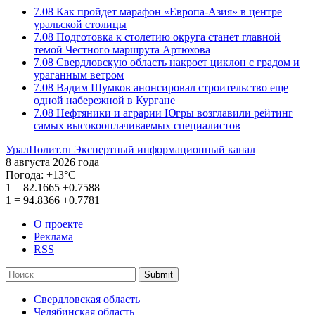
7.08
Как пройдет марафон «Европа-Азия» в центре
уральской столицы
7.08
Подготовка к столетию округа станет главной
темой Честного маршрута Артюхова
7.08
Свердловскую область накроет циклон с градом и
ураганным ветром
7.08
Вадим Шумков анонсировал строительство еще
одной набережной в Кургане
7.08
Нефтяники и аграрии Югры возглавили рейтинг
самых высокооплачиваемых специалистов
УралПолит.ru
Экспертный информационный канал
8 августа 2026 года
Погода:
+13°С
1
=
82.1665
+0.7588
1
=
94.8366
+0.7781
О проекте
Реклама
RSS
Submit
Свердловская область
Челябинская область