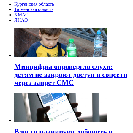
Курганская область
Тюменская область
ХМАО
ЯНАО
Минцифры опровергло слухи:
детям не закроют доступ в соцсети
через запрет СМС
Власти планируют добавить в