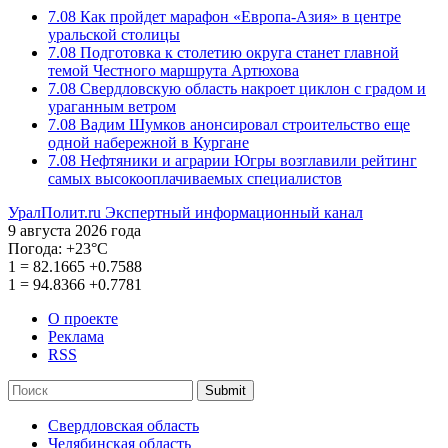
7.08
Как пройдет марафон «Европа-Азия» в центре
уральской столицы
7.08
Подготовка к столетию округа станет главной
темой Честного маршрута Артюхова
7.08
Свердловскую область накроет циклон с градом и
ураганным ветром
7.08
Вадим Шумков анонсировал строительство еще
одной набережной в Кургане
7.08
Нефтяники и аграрии Югры возглавили рейтинг
самых высокооплачиваемых специалистов
УралПолит.ru
Экспертный информационный канал
9 августа 2026 года
Погода:
+23°С
1
=
82.1665
+0.7588
1
=
94.8366
+0.7781
О проекте
Реклама
RSS
Submit
Свердловская область
Челябинская область