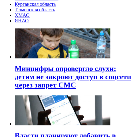
Курганская область
Тюменская область
ХМАО
ЯНАО
Минцифры опровергло слухи:
детям не закроют доступ в соцсети
через запрет СМС
Власти планируют добавить в