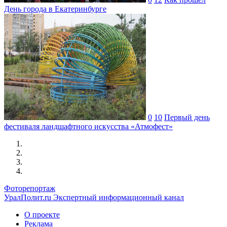
День города в Екатеринбурге
0
10
Первый день
фестиваля ландшафтного искусства «Атмофест»
Фоторепортаж
УралПолит.ru
Экспертный информационный канал
О проекте
Реклама