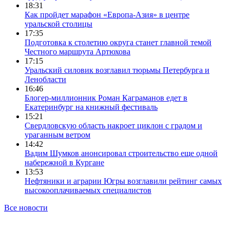
18:31
Как пройдет марафон «Европа-Азия» в центре
уральской столицы
17:35
Подготовка к столетию округа станет главной темой
Честного маршрута Артюхова
17:15
Уральский силовик возглавил тюрьмы Петербурга и
Ленобласти
16:46
Блогер-миллионник Роман Каграманов едет в
Екатеринбург на книжный фестиваль
15:21
Свердловскую область накроет циклон с градом и
ураганным ветром
14:42
Вадим Шумков анонсировал строительство еще одной
набережной в Кургане
13:53
Нефтяники и аграрии Югры возглавили рейтинг самых
высокооплачиваемых специалистов
Все новости