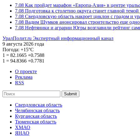
7.08
Как пройдет марафон «Европа-Азия» в центре ураль
7.08
Подготовка к столетию округа станет главной темо
7.08
Свердловскую область накроет циклон с градом и у
7.08
Вадим Шумков анонсировал строительство еще одно
7.08
Нефтяники и аграрии Югры возглавили рейтинг са
УралПолит.ru
Экспертный информационный канал
9 августа 2026 года
Погода:
+15°С
1
=
82.1665
+0.7588
1
=
94.8366
+0.7781
О проекте
Реклама
RSS
Submit
Свердловская область
Челябинская область
Курганская область
Тюменская область
ХМАО
ЯНАО