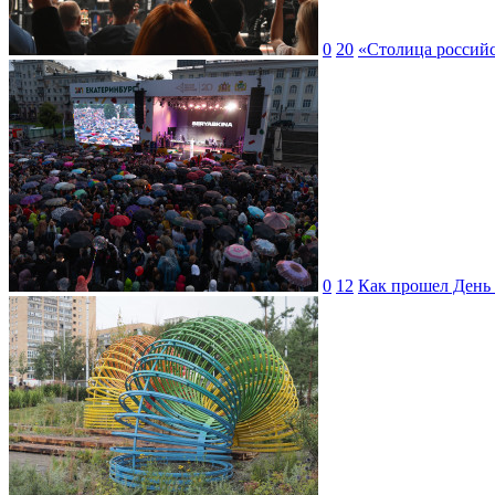
0
20
«Столица российс
0
12
Как прошел День 