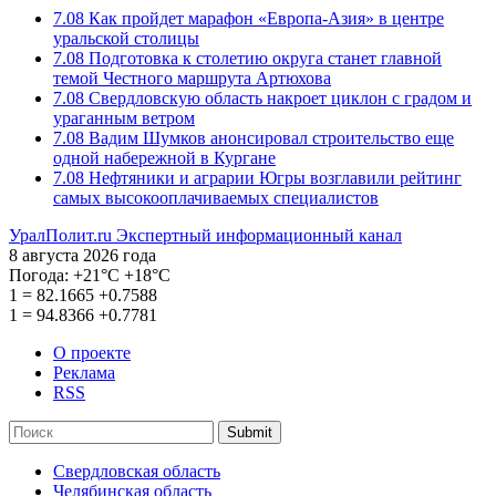
7.08
Как пройдет марафон «Европа-Азия» в центре
уральской столицы
7.08
Подготовка к столетию округа станет главной
темой Честного маршрута Артюхова
7.08
Свердловскую область накроет циклон с градом и
ураганным ветром
7.08
Вадим Шумков анонсировал строительство еще
одной набережной в Кургане
7.08
Нефтяники и аграрии Югры возглавили рейтинг
самых высокооплачиваемых специалистов
УралПолит.ru
Экспертный информационный канал
8 августа 2026 года
Погода:
+21°С
+18°С
1
=
82.1665
+0.7588
1
=
94.8366
+0.7781
О проекте
Реклама
RSS
Submit
Свердловская область
Челябинская область