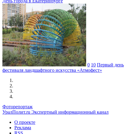
День города в Екатеринбурге
0
10
Первый день
фестиваля ландшафтного искусства «Атмофест»
Фоторепортаж
УралПолит.ru
Экспертный информационный канал
О проекте
Реклама
RSS