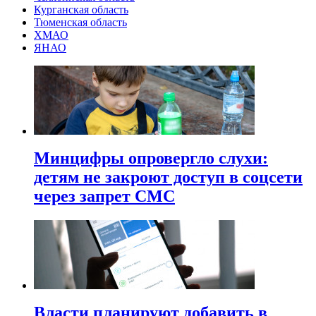
Курганская область
Тюменская область
ХМАО
ЯНАО
Минцифры опровергло слухи:
детям не закроют доступ в соцсети
через запрет СМС
Власти планируют добавить в