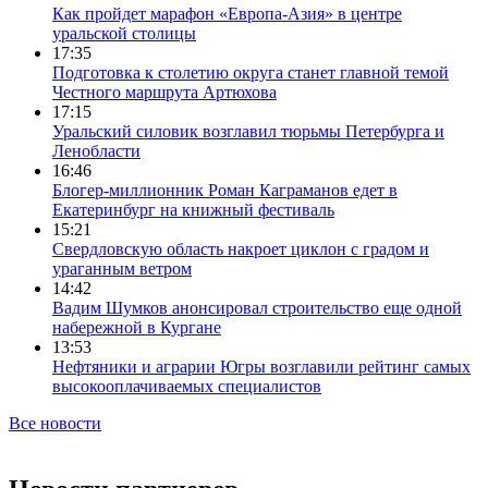
Как пройдет марафон «Европа-Азия» в центре
уральской столицы
17:35
Подготовка к столетию округа станет главной темой
Честного маршрута Артюхова
17:15
Уральский силовик возглавил тюрьмы Петербурга и
Ленобласти
16:46
Блогер-миллионник Роман Каграманов едет в
Екатеринбург на книжный фестиваль
15:21
Свердловскую область накроет циклон с градом и
ураганным ветром
14:42
Вадим Шумков анонсировал строительство еще одной
набережной в Кургане
13:53
Нефтяники и аграрии Югры возглавили рейтинг самых
высокооплачиваемых специалистов
Все новости