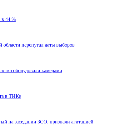
 в 44 %
й области перепутал даты выборов
частка оборудовали камерами
та в ТИКе
тый на заседании ЗСО, признали агитацией