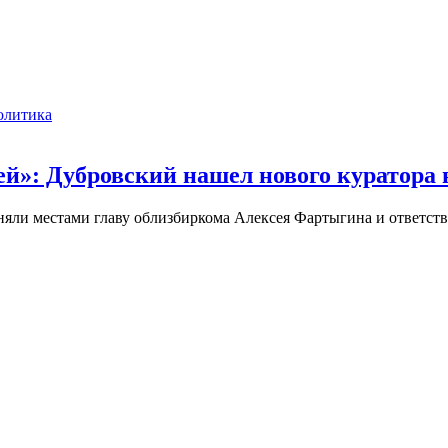
олитика
ей»: Дубровский нашел нового куратора
яли местами главу облизбиркома Алексея Фартыгина и ответст