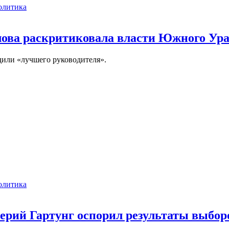
олитика
филова раскритиковала власти Южного Ур
дили «лучшего руководителя».
олитика
лерий Гартунг оспорил результаты выбор