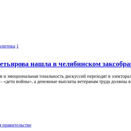
олитика
1
ьярова нашла в челябинском заксобран
ов и эмоциональная тональность дискуссий переходят в электор
 – «дети войны», а денежные выплаты ветеранам труда должны в
м правительстве