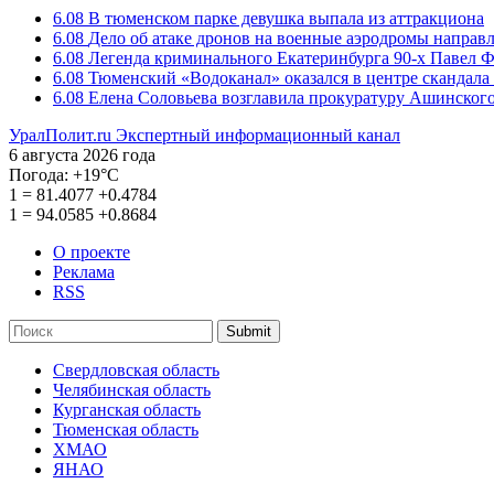
6.08
В тюменском парке девушка выпала из аттракциона
6.08
Дело об атаке дронов на военные аэродромы направ
6.08
Легенда криминального Екатеринбурга 90-х Павел Ф
6.08
Тюменский «Водоканал» оказался в центре скандала 
6.08
Елена Соловьева возглавила прокуратуру Ашинского
УралПолит.ru
Экспертный информационный канал
6 августа 2026 года
Погода:
+19°С
1
=
81.4077
+0.4784
1
=
94.0585
+0.8684
О проекте
Реклама
RSS
Submit
Свердловская область
Челябинская область
Курганская область
Тюменская область
ХМАО
ЯНАО