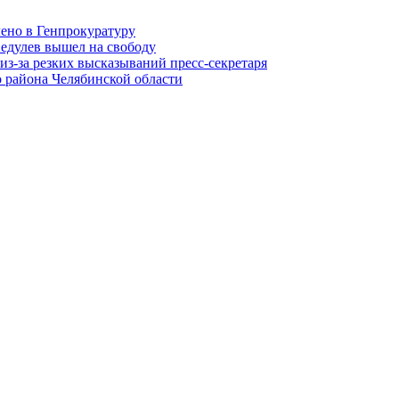
лено в Генпрокуратуру
едулев вышел на свободу
из-за резких высказываний пресс-секретаря
 района Челябинской области