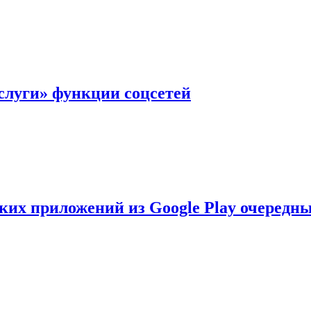
слуги» функции соцсетей
ских приложений из Google Play очеред