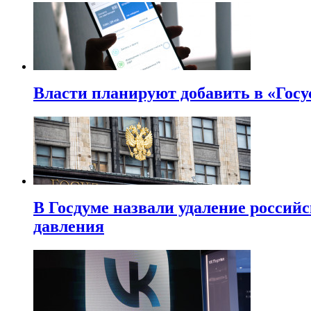
Власти планируют добавить в «Госу
В Госдуме назвали удаление россий
давления