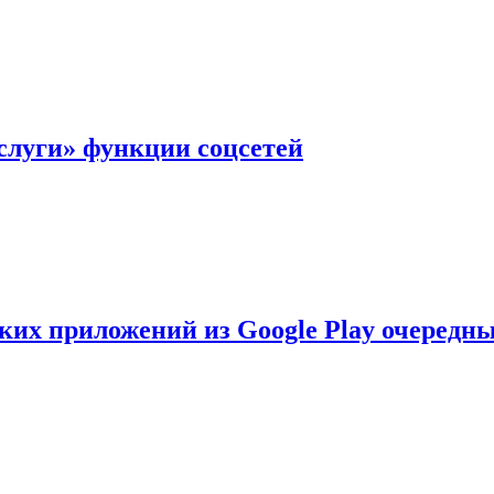
слуги» функции соцсетей
ских приложений из Google Play очеред