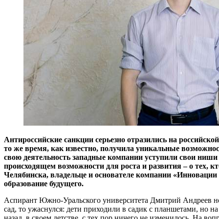
Антироссийские санкции серьезно отразились на российской
то же время, как известно, получила уникальные возможн
свою деятельность западные компании уступили свои ниши 
происходящем возможности для роста и развития – о тех, к
Челябинска, владельце и основателе компании «Инновации д
образование будущего.
Аспирант Южно-Уральского университета Дмитрий Андреев не пл
сад, то ужаснулся: дети приходили в садик с планшетами, но н
назад, в своем детстве, с тех пор ничего не изменилось. На во