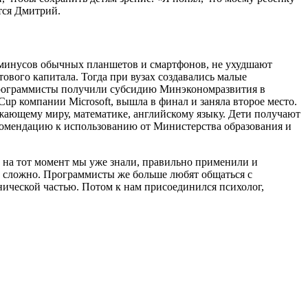
ется Дмитрий.
ы минусов обычных планшетов и смартфонов, не ухудшают
ового капитала. Тогда при вузах создавались малые
программисты получили субсидию Минэкономразвития в
up компании Microsoft, вышла в финал и заняла второе место.
жающему миру, математике, английскому языку. Дети получают
екомендацию к использованию от Министерства образования и
ю на тот момент мы уже знали, правильно применили и
ыло сложно. Программисты же больше любят общаться с
нической частью. Потом к нам присоединился психолог,