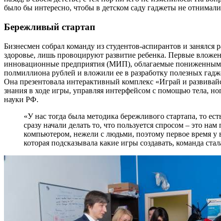
было бы интересно, чтобы в детском саду гаджеты не отнимали 
Бережливый стартап
Бизнесмен собрал команду из студентов-аспирантов и занялс
здоровье, лишь провоцируют развитие ребенка. Первые вложени
инновационные предприятия (МИП), облагаемые пониженным 
полмиллиона рублей и вложили ее в разработку полезных гаджет
Она презентовала интерактивный комплекс «Играй и развивайс
знания в ходе игры, управляя интерфейсом с помощью тела, но
науки РФ.
«У нас тогда была методика бережливого стартапа, то е
сразу начали делать то, что пользуется спросом – это н
компьютером, нежели с людьми, поэтому первое время у 
которая подсказывала какие игры создавать, команда стал