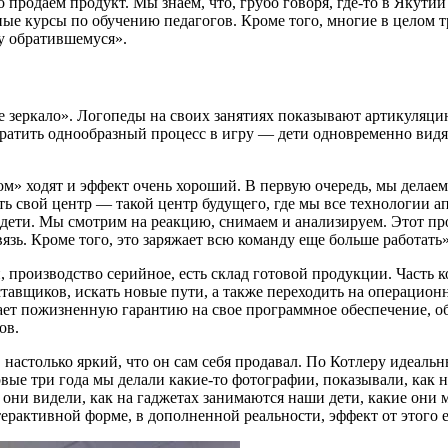
о продаем продукт. Мы знаем, что, грубо говоря, где-то в Якут
тные курсы по обучению педагогов. Кроме того, многие в целом
у обратившемуся».
ркало». Логопеды на своих занятиях показывают артикуляцию. 
ратить однообразный процесс в игру — дети одновременно видят
ом» ходят и эффект очень хороший. В первую очередь, мы делае
ть свой центр — такой центр будущего, где мы все технологии 
ети. Мы смотрим на реакцию, снимаем и анализируем. Этот проц
зь. Кроме того, это заряжает всю команду еще больше работать»
, производство серийное, есть склад готовой продукции. Часть
авщиков, искать новые пути, а также переходить на операцион
дает пожизненную гарантию на свое программное обеспечение, о
ов.
настолько яркий, что он сам себя продавал. По Котлеру идеаль
рвые три года мы делали какие-то фотографии, показывали, как 
 они видели, как на гаджетах занимаются наши дети, какие они
терактивной форме, в дополненной реальности, эффект от этого 