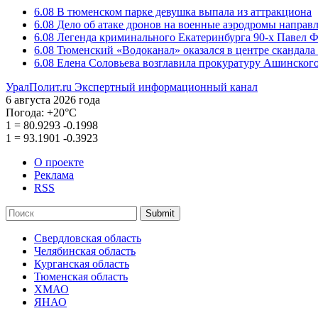
6.08
В тюменском парке девушка выпала из аттракциона
6.08
Дело об атаке дронов на военные аэродромы направ
6.08
Легенда криминального Екатеринбурга 90-х Павел Ф
6.08
Тюменский «Водоканал» оказался в центре скандала 
6.08
Елена Соловьева возглавила прокуратуру Ашинского
УралПолит.ru
Экспертный информационный канал
6 августа 2026 года
Погода:
+20°С
1
=
80.9293
-0.1998
1
=
93.1901
-0.3923
О проекте
Реклама
RSS
Submit
Свердловская область
Челябинская область
Курганская область
Тюменская область
ХМАО
ЯНАО