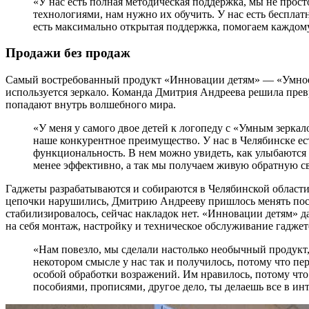
«У нас есть полная методическая поддержка, мы не прост
технологиями, нам нужно их обучить. У нас есть беспла
есть максимально открытая поддержка, помогаем каждом
Продажи без продаж
Самый востребованный продукт «Инновации детям» — «Умное зе
используется зеркало. Команда Дмитрия Андреева решила прев
попадают внутрь волшебного мира.
«У меня у самого двое детей к логопеду с «Умным зеркал
наше конкурентное преимущество. У нас в Челябинске ес
функциональность. В нем можно увидеть, как улыбаются д
менее эффективно, а так мы получаем живую обратную свя
Гаджеты разрабатываются и собираются в Челябинской области
цепочки нарушились, Дмитрию Андрееву пришлось менять пост
стабилизировалось, сейчас накладок нет. «Инновации детям» 
на себя монтаж, настройку и техническое обслуживание гаджет
«Нам повезло, мы сделали настолько необычный продукт, 
некотором смысле у нас так и получилось, потому что пе
особой обработки возражений. Им нравилось, потому что
пособиями, прописями, другое дело, ты делаешь все в ин