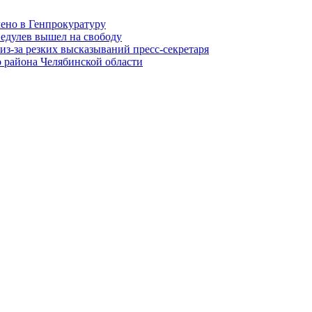
лено в Генпрокуратуру
едулев вышел на свободу
из-за резких высказываний пресс-секретаря
 района Челябинской области