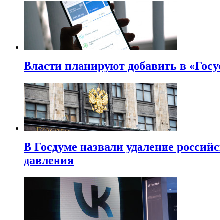
Власти планируют добавить в «Госу
В Госдуме назвали удаление россий
давления