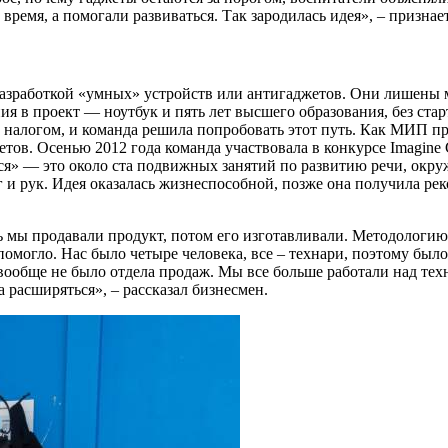
время, а помогали развиваться. Так зародилась идея», – призна
я разработкой «умных» устройств или антигаджетов. Они лишен
я в проект — ноутбук и пять лет высшего образования, без старт
налогом, и команда решила попробовать этот путь. Как МИП 
ов. Осенью 2012 года команда участвовала в конкурсе Imagine C
я» — это около ста подвижных занятий по развитию речи, окру
г и рук. Идея оказалась жизнеспособной, позже она получила р
сть мы продавали продукт, потом его изготавливали. Методологи
ам помогло. Нас было четыре человека, все – технари, поэтому б
вообще не было отдела продаж. Мы все больше работали над тех
а расширяться», – рассказал бизнесмен.