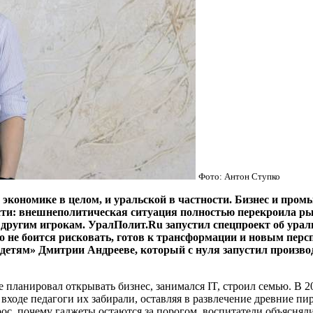
Фото: Антон Ступко
 экономике в целом, и уральской в частности. Бизнес и про
ости: внешнеполитическая ситуация полностью перекроила 
другим игрокам. УралПолит.Ru запустил спецпроект об ураль
то не боится рисковать, готов к трансформации и новым перс
етям» Дмитрии Андрееве, который с нуля запустил производс
анировал открывать бизнес, занимался IT, строил семью. В 2008
а входе педагоги их забирали, оставляя в развлечение древние п
прос, почему гаджеты остаются за порогом, воспитатели объяснял