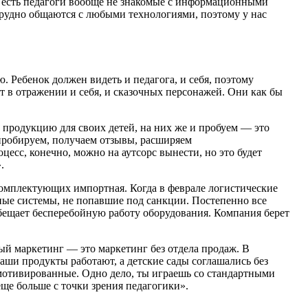
ии есть педагоги вообще не знакомые с информационными
 трудно общаются с любыми технологиями, поэтому у нас
Ребенок должен видеть и педагога, и себя, поэтому
 в отражении и себя, и сказочных персонажей. Они как бы
м продукцию для своих детей, на них же и пробуем — это
апробируем, получаем отзывы, расширяем
есс, конечно, можно на аутсорс вынести, но это будет
.
 комплектующих импортная. Когда в феврале логистические
ные системы, не попавшие под санкции. Постепенно все
бещает бесперебойную работу оборудования. Компания берет
ный маркетинг — это маркетинг без отдела продаж. В
наши продукты работают, а детские сады соглашались без
 мотивированные. Одно дело, ты играешь со стандартными
еще больше с точки зрения педагогики».