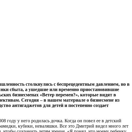
мышленность столкнулись с беспрецедентным давлением, но в
рынки сбыта, а ушедшие или временно приостановившие
ских бизнесменах «Ветер перемен?», которые видят в
пективам. Сегодня – в нашем материале о бизнесмене из
тво антигаджетов для детей и постепенно создает
 году у него родилась дочка. Когда он повел ее в детский
ирамидки, кубики, неваляшки. Все это Дмитрий видел много лет
и, чтобы сохранить детям зрение. «Я понял, что моему ребенку