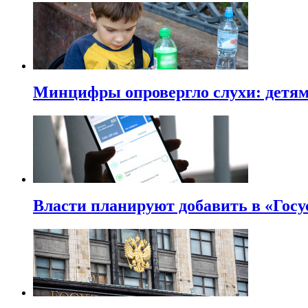
Минцифры опровергло слухи: детям 
Власти планируют добавить в «Госу