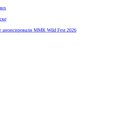
щих
ске
е анонсировали ММК Wild Fest 2026