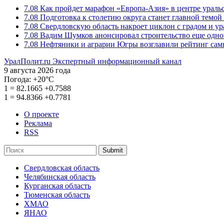
7.08
Как пройдет марафон «Европа-Азия» в центре ураль
7.08
Подготовка к столетию округа станет главной темо
7.08
Свердловскую область накроет циклон с градом и у
7.08
Вадим Шумков анонсировал строительство еще одно
7.08
Нефтяники и аграрии Югры возглавили рейтинг са
УралПолит.ru
Экспертный информационный канал
9 августа 2026 года
Погода:
+20°С
1
=
82.1665
+0.7588
1
=
94.8366
+0.7781
О проекте
Реклама
RSS
Submit
Свердловская область
Челябинская область
Курганская область
Тюменская область
ХМАО
ЯНАО