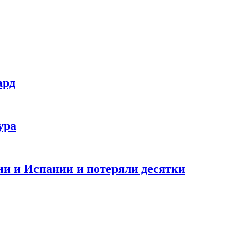
ард
ура
и и Испании и потеряли десятки