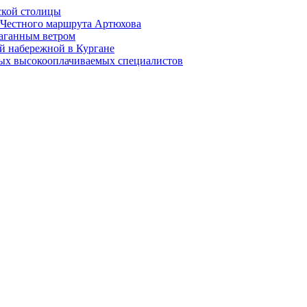
ской столицы
й Честного маршрута Артюхова
раганным ветром
й набережной в Кургане
мых высокооплачиваемых специалистов