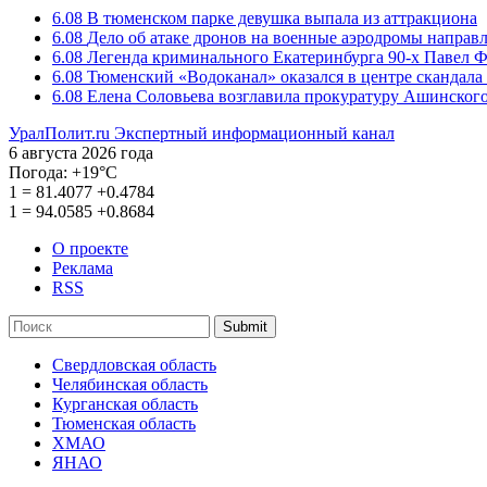
6.08
В тюменском парке девушка выпала из аттракциона
6.08
Дело об атаке дронов на военные аэродромы направ
6.08
Легенда криминального Екатеринбурга 90-х Павел Ф
6.08
Тюменский «Водоканал» оказался в центре скандала 
6.08
Елена Соловьева возглавила прокуратуру Ашинского
УралПолит.ru
Экспертный информационный канал
6 августа 2026 года
Погода:
+19°С
1
=
81.4077
+0.4784
1
=
94.0585
+0.8684
О проекте
Реклама
RSS
Submit
Свердловская область
Челябинская область
Курганская область
Тюменская область
ХМАО
ЯНАО