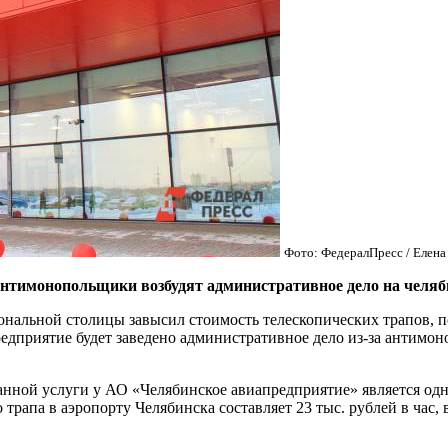
Фото: ФедералПресс / Елен
имонопольщики возбудят административное дело на челябин
ональной столицы завысил стоимость телескопических трапов, п
редприятие будет заведено административное дело из-за антим
анной услуги у АО «Челябинское авиапредприятие» является одн
рапа в аэропорту Челябинска составляет 23 тыс. рублей в час, в