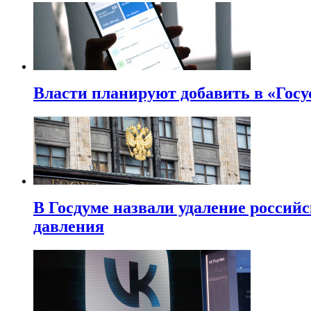
Власти планируют добавить в «Госу
В Госдуме назвали удаление россий
давления