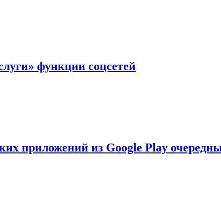
слуги» функции соцсетей
ских приложений из Google Play очеред