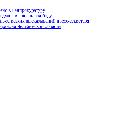
лено в Генпрокуратуру
едулев вышел на свободу
из-за резких высказываний пресс-секретаря
 района Челябинской области