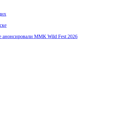
щих
ске
е анонсировали ММК Wild Fest 2026