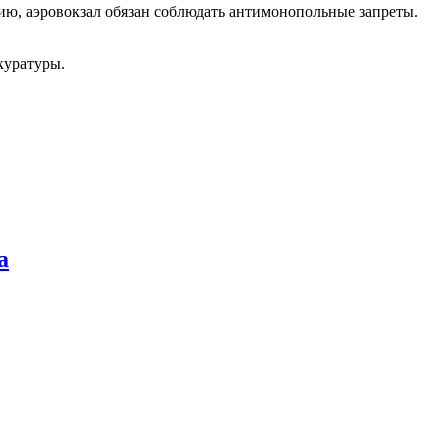
ю, аэровокзал обязан соблюдать антимонопольные запреты.
куратуры.
а