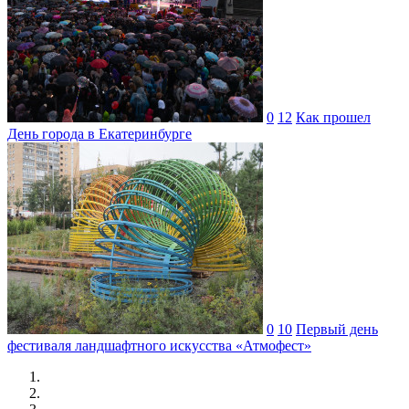
0
12
Как прошел
День города в Екатеринбурге
0
10
Первый день
фестиваля ландшафтного искусства «Атмофест»