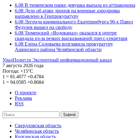
6.08
В тюменском парке девушка выпала из аттракциона
6.08
Дело об атаке дронов на военные аэродромы
направлено в Генпрокуратуру
6.08
Легенда криминального Екатеринбурга 90-х Павел
Федулев вышел на свободу
6.08
Тюменский «Водоканал» оказался в центре
скандала из-за резких высказываний пресс-секретаря
6.08
Елена Соловьева возглавила прокуратуру
Ашинского района Челябинской области
УралПолит.ru
Экспертный информационный канал
7 августа 2026 года
Погода:
+15°С
1
=
81.4077
+0.4784
1
=
94.0585
+0.8684
О проекте
Реклама
RSS
Submit
Свердловская область
Челябинская область
Курганская область