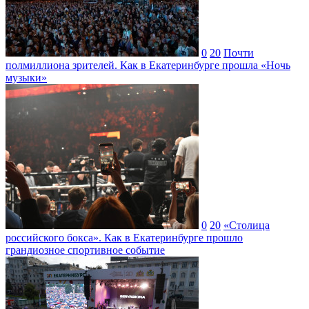
0
20
Почти
полмиллиона зрителей. Как в Екатеринбурге прошла «Ночь
музыки»
0
20
«Столица
российского бокса». Как в Екатеринбурге прошло
грандиозное спортивное событие