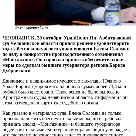
Фото: pravmin74.ru
ЧЕЛЯБИНСК, 28 октября, УралПолит.Ru. Арбитражный
суд Челябинской области принял решение удовлетворить
ходатайство конкурсного управляющего Елены Соломки
по делу о банкротстве производственного объединения
«Монтажник». Она просила принять обеспечительные
меры по сделкам бывшего губернатора региона Бориса
Дубровского.
Движимое и недвижимое имущество экс-главы Южного
Урала Бориса Дубровского на общую сумму более 73,4 млн
рублей было арестовано. Такое решение было вынесено
Арбитражным судом Челябинской области. Информация об
этом размещена в картотеке судебного органа.
Как указано в материалах суда, Елена Соломка не только
просила наложить обеспечительные меры, но и требовала
признать сделки «Монтажника» и бывшего губернатора
недействительными. Конкурсный управляющий утверждает,
что сделки по перечислению денег от производственного