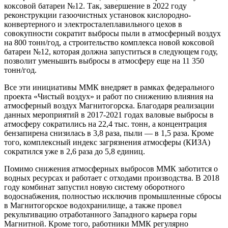
коксовой батареи №12. Так, завершение в 2022 году
реконструкции газоочистных установок кислородно-
конвертерного и электросталеплавильного цехов в
совокупности сократит выбросы пыли в атмосферный воздух
на 800 тонн/год, а строительство комплекса новой коксовой
батареи №12, которая должна запуститься в следующем году,
позволит уменьшить выбросы в атмосферу еще на 11 350
тонн/год.
Все эти инициативы ММК внедряет в рамках федерального
проекта «Чистый воздух» и работ по снижению влияния на
атмосферный воздух Магнитогорска. Благодаря реализации
данных мероприятий в 2017-2021 годах валовые выбросы в
атмосферу сократились на 22,4 тыс. тонн, а концентрация
бензапирена снизилась в 3,8 раза, пыли — в 1,5 раза. Кроме
того, комплексный индекс загрязнения атмосферы (КИЗА)
сократился уже в 2,6 раза до 5,8 единиц.
Помимо снижения атмосферных выбросов ММК заботится о
водных ресурсах и работает с отходами производства. В 2018
году комбинат запустил новую систему оборотного
водоснабжения, полностью исключив промышленные сбросы
в Магнитогорское водохранилище, а также провел
рекультивацию отработанного Западного карьера горы
Магнитной. Кроме того, работники ММК регулярно