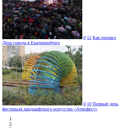
0
12
Как прошел
День города в Екатеринбурге
0
10
Первый день
фестиваля ландшафтного искусства «Атмофест»