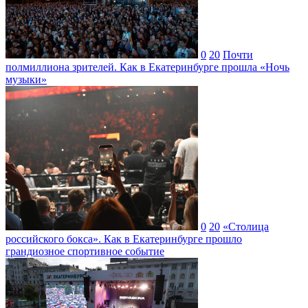
0
20
Почти
полмиллиона зрителей. Как в Екатеринбурге прошла «Ночь
музыки»
0
20
«Столица
российского бокса». Как в Екатеринбурге прошло
грандиозное спортивное событие