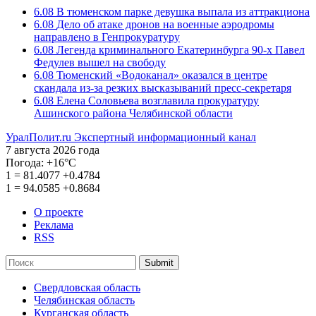
6.08
В тюменском парке девушка выпала из аттракциона
6.08
Дело об атаке дронов на военные аэродромы
направлено в Генпрокуратуру
6.08
Легенда криминального Екатеринбурга 90-х Павел
Федулев вышел на свободу
6.08
Тюменский «Водоканал» оказался в центре
скандала из-за резких высказываний пресс-секретаря
6.08
Елена Соловьева возглавила прокуратуру
Ашинского района Челябинской области
УралПолит.ru
Экспертный информационный канал
7 августа 2026 года
Погода:
+16°С
1
=
81.4077
+0.4784
1
=
94.0585
+0.8684
О проекте
Реклама
RSS
Submit
Свердловская область
Челябинская область
Курганская область