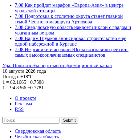
7.08
Как пройдет марафон «Европа-Азия» в центре
уральской столицы
7.08
Подготовка к столетию округа станет главной
темой Честного маршрута Артюхова
7.08
Свердловскую область накроет циклон с градом и
ураганным ветром
7.08
Вадим Шумков анонсировал строительство еще
одной набережной в Кургане
7.08
Нефтяники и аграрии Югры возглавили рейтинг
самых высокооплачиваемых специалистов
УралПолит.ru
Экспертный информационный канал
10 августа 2026 года
Погода:
+18°С
1
=
82.1665
+0.7588
1
=
94.8366
+0.7781
О проекте
Реклама
RSS
Submit
Свердловская область
Челябинская область