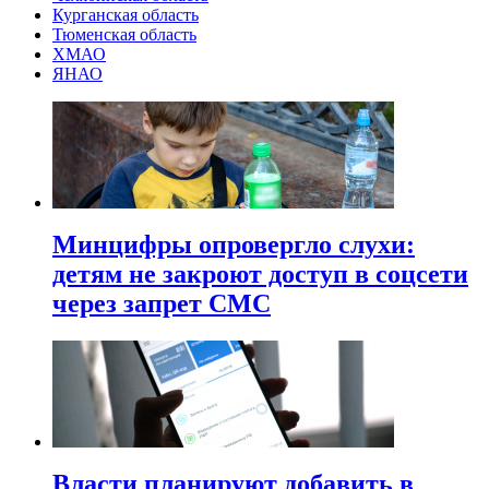
Курганская область
Тюменская область
ХМАО
ЯНАО
Минцифры опровергло слухи:
детям не закроют доступ в соцсети
через запрет СМС
Власти планируют добавить в