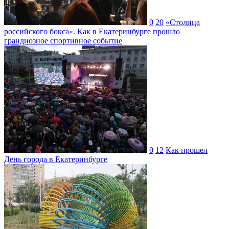
0
20
«Столица
российского бокса». Как в Екатеринбурге прошло
грандиозное спортивное событие
0
12
Как прошел
День города в Екатеринбурге