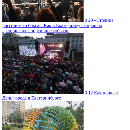
0
20
«Столица
российского бокса». Как в Екатеринбурге прошло
грандиозное спортивное событие
0
12
Как прошел
День города в Екатеринбурге