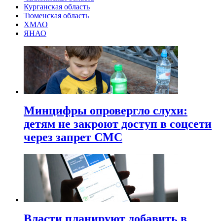
Курганская область
Тюменская область
ХМАО
ЯНАО
Минцифры опровергло слухи:
детям не закроют доступ в соцсети
через запрет СМС
Власти планируют добавить в