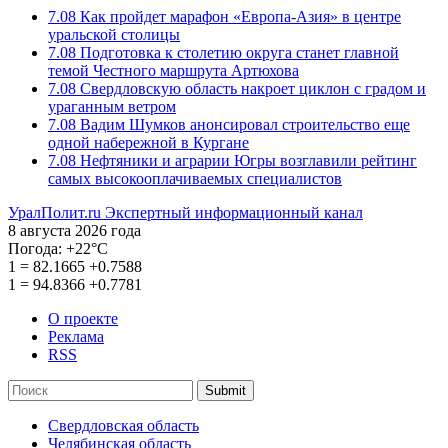
7.08
Как пройдет марафон «Европа-Азия» в центре
уральской столицы
7.08
Подготовка к столетию округа станет главной
темой Честного маршрута Артюхова
7.08
Свердловскую область накроет циклон с градом и
ураганным ветром
7.08
Вадим Шумков анонсировал строительство еще
одной набережной в Кургане
7.08
Нефтяники и аграрии Югры возглавили рейтинг
самых высокооплачиваемых специалистов
УралПолит.ru
Экспертный информационный канал
8 августа 2026 года
Погода:
+22°С
1
=
82.1665
+0.7588
1
=
94.8366
+0.7781
О проекте
Реклама
RSS
Submit
Свердловская область
Челябинская область