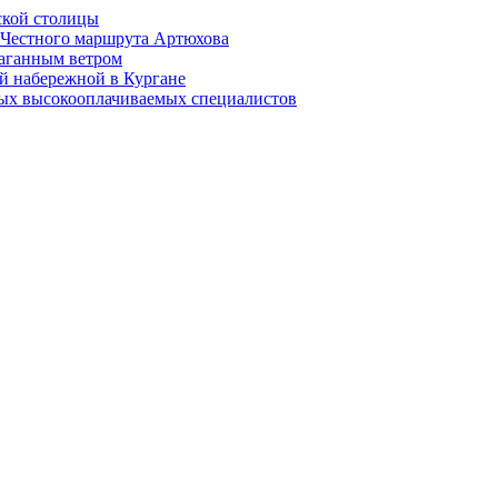
ской столицы
й Честного маршрута Артюхова
раганным ветром
й набережной в Кургане
мых высокооплачиваемых специалистов