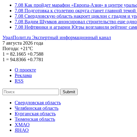
7.08
Как пройдет марафон «Европа-Азия» в центре ураль
7.08
Подготовка к столетию округа станет главной темо
7.08
Свердловскую область накроет циклон с градом и у
7.08
Вадим Шумков анонсировал строительство еще одно
7.08
Нефтяники и аграрии Югры возглавили рейтинг са
УралПолит.ru
Экспертный информационный канал
7 августа 2026 года
Погода:
+21°С
1
=
82.1665
+0.7588
1
=
94.8366
+0.7781
О проекте
Реклама
RSS
Submit
Свердловская область
Челябинская область
Курганская область
Тюменская область
ХМАО
ЯНАО