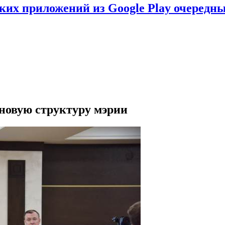
ских приложений из Google Play очеред
новую структуру мэрии