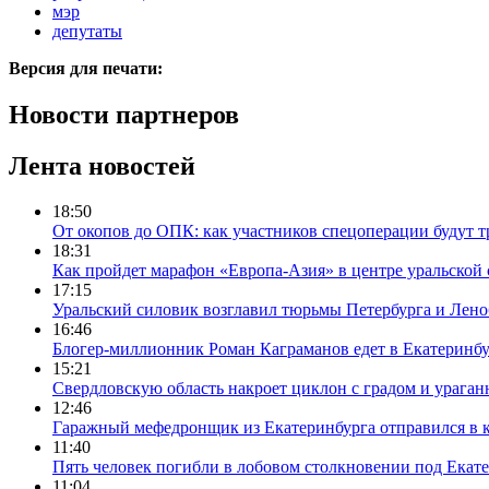
мэр
депутаты
Версия для печати:
Новости партнеров
Лента новостей
18:50
От окопов до ОПК: как участников спецоперации будут т
18:31
Как пройдет марафон «Европа-Азия» в центре уральской
17:15
Уральский силовик возглавил тюрьмы Петербурга и Лено
16:46
Блогер-миллионник Роман Каграманов едет в Екатеринб
15:21
Свердловскую область накроет циклон с градом и урага
12:46
Гаражный мефедронщик из Екатеринбурга отправился в к
11:40
Пять человек погибли в лобовом столкновении под Екат
11:04