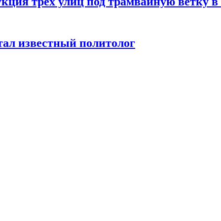
укция трех улиц под трамвайную ветку 
тал известный политолог