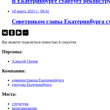
В Екатеринбурге стартует реконстр
18 марта 2021 г., 09:41
Советником главы Екатеринбурга с
Вы можете поделиться новостью в соцсетях
Персоны:
Алексей Орлов
Компании:
администрация Екатеринбурга
гордума Екатеринбурга
Места:
структура
реорганизация