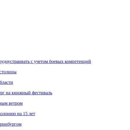
рудоустраивать с учетом боевых компетенций
 столицы
бласти
ург на книжный фестиваль
нным ветром
олонию на 15 лет
еринбургом