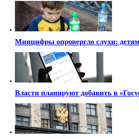
Минцифры опровергло слухи: детям 
Власти планируют добавить в «Госу