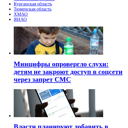
Курганская область
Тюменская область
ХМАО
ЯНАО
Минцифры опровергло слухи:
детям не закроют доступ в соцсети
через запрет СМС
Власти планируют добавить в