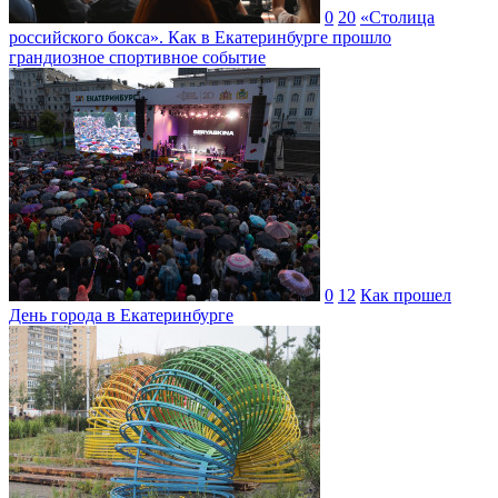
0
20
«Столица
российского бокса». Как в Екатеринбурге прошло
грандиозное спортивное событие
0
12
Как прошел
День города в Екатеринбурге