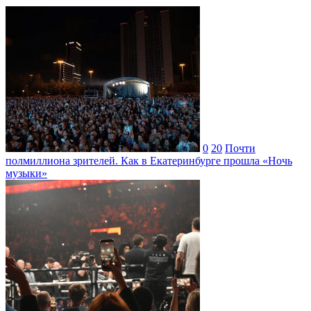
0
20
Почти
полмиллиона зрителей. Как в Екатеринбурге прошла «Ночь
музыки»