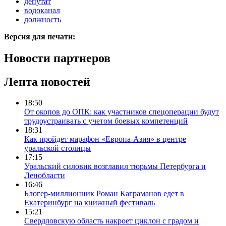
депутат
водоканал
должность
Версия для печати:
Новости партнеров
Лента новостей
18:50
От окопов до ОПК: как участников спецоперации будут
трудоустраивать с учетом боевых компетенций
18:31
Как пройдет марафон «Европа-Азия» в центре
уральской столицы
17:15
Уральский силовик возглавил тюрьмы Петербурга и
Ленобласти
16:46
Блогер-миллионник Роман Каграманов едет в
Екатеринбург на книжный фестиваль
15:21
Свердловскую область накроет циклон с градом и