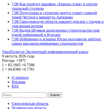
7.08
Как пройдет марафон «Европа-Азия» в центре
уральской столицы
7.08
Подготовка к столетию округа станет главной
темой Честного маршрута Артюхова
7.08
Свердловскую область накроет циклон с градом и
ураганным ветром
7.08
Вадим Шумков анонсировал строительство еще
одной набережной в Кургане
7.08
Нефтяники и аграрии Югры возглавили рейтинг
самых высокооплачиваемых специалистов
УралПолит.ru
Экспертный информационный канал
9 августа 2026 года
Погода:
+18°С
1
=
82.1665
+0.7588
1
=
94.8366
+0.7781
О проекте
Реклама
RSS
Submit
Свердловская область
Челябинская область