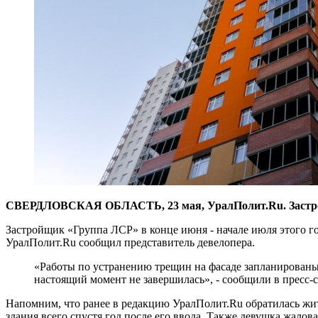
​СВЕРДЛОВСКАЯ ОБЛАСТЬ, 23 мая, УралПолит.Ru. Застрой
Застройщик «Группа ЛСР» в конце июня - начале июля этого го
УралПолит.Ru сообщил представитель девелопера.
«Работы по устранению трещин на фасаде запланированы н
настоящий момент не завершилась», - сообщили в пресс-
Напомним, что ранее в редакцию УралПолит.Ru обратилась жит
здания всего спустя год после его ввода. Также девушка жало