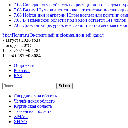
7.08
Свердловскую область накроет циклон с градом и у
7.08
Вадим Шумков анонсировал строительство еще одно
7.08
Нефтяники и аграрии Югры возглавили рейтинг са
7.08
В Тюменской области под водой остается 141 жилой
7.08
Добытчики ресурсов возглавили топ самых высокоо
УралПолит.ru
Экспертный информационный канал
7 августа 2026 года
Погода:
+20°С
1
=
81.4077
+0.4784
1
=
94.0585
+0.8684
О проекте
Реклама
RSS
Submit
Свердловская область
Челябинская область
Курганская область
Тюменская область
ХМАО
ЯНАО