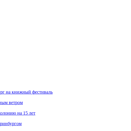
ург на книжный фестиваль
нным ветром
олонию на 15 лет
еринбургом