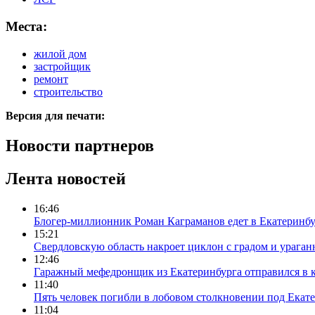
Места:
жилой дом
застройщик
ремонт
строительство
Версия для печати:
Новости партнеров
Лента новостей
16:46
Блогер-миллионник Роман Каграманов едет в Екатеринб
15:21
Свердловскую область накроет циклон с градом и урага
12:46
Гаражный мефедронщик из Екатеринбурга отправился в к
11:40
Пять человек погибли в лобовом столкновении под Екат
11:04