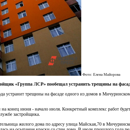
Фото: Елена Майорова
щик «Группа ЛСР» пообещал устранить трещины на фасад
да устранит трещины на фасаде одного из домов в Мичуринском, 
а конец июня - начало июля. Конкретный комплекс работ будет 
службе застройщика.
ельница жилого дома по адресу улица Майская,70 в Мичуринско
валась на осыпание краски со стен дома. В июле прошлого года 