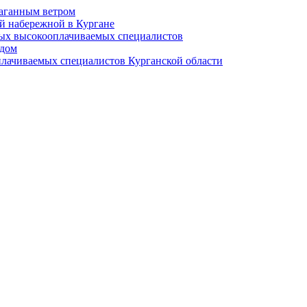
раганным ветром
й набережной в Кургане
мых высокооплачиваемых специалистов
 дом
плачиваемых специалистов Курганской области