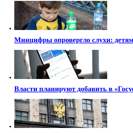
Минцифры опровергло слухи: детям 
Власти планируют добавить в «Госу