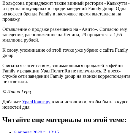
Вольфсона принадлежит также винный ресторан «Калькутта»
и группа популярных в городе заведений Family group. Одна
из кофеен бренда Family в настоящее время выставлена на
продажу.
Объявление о продаже размещено на «Авито». Согласно ему,
заведение, расположенное на Ленина, 29 продается за 1,65
миллиона рублей.
К слову, упоминание об этой точке уже убрано с сайта Family
group.
Связаться с агентством, занимающимся продажей кофейни
Family у редакции УралПолит.Ru не получилось. В пресс-
службе сети заведений Family group на звонки корреспондента
не ответили.
© Ирина Герц
Добавьте
УралПолит.ру
в мои источники, чтобы быть в курсе
новостей дня.
Читайте еще материалы по этой теме:
8 апреля 2020 г., 12:15