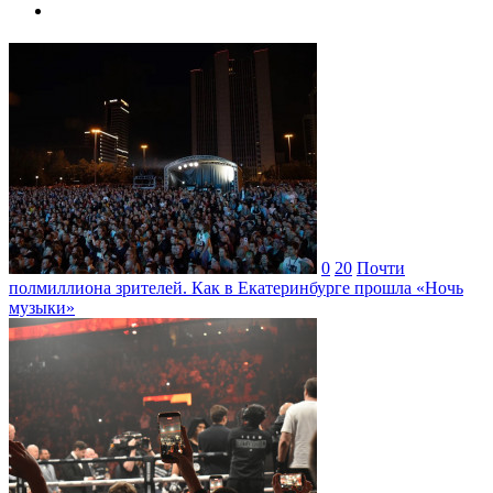
0
20
Почти
полмиллиона зрителей. Как в Екатеринбурге прошла «Ночь
музыки»