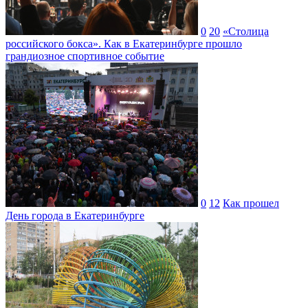
0
20
«Столица
российского бокса». Как в Екатеринбурге прошло
грандиозное спортивное событие
0
12
Как прошел
День города в Екатеринбурге