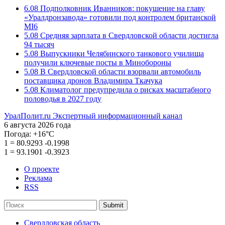
6.08
Подполковник Иванников: покушение на главу
«Уралдронзавода» готовили под контролем британской
MI6
5.08
Средняя зарплата в Свердловской области достигла
94 тысяч
5.08
Выпускники Челябинского танкового училища
получили ключевые посты в Минобороны
5.08
В Свердловской области взорвали автомобиль
поставщика дронов Владимира Ткачука
5.08
Климатолог предупредила о рисках масштабного
половодья в 2027 году
УралПолит.ru
Экспертный информационный канал
6 августа 2026 года
Погода:
+16°С
1
=
80.9293
-0.1998
1
=
93.1901
-0.3923
О проекте
Реклама
RSS
Submit
Свердловская область