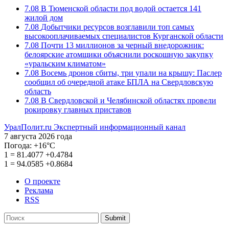
7.08
В Тюменской области под водой остается 141
жилой дом
7.08
Добытчики ресурсов возглавили топ самых
высокооплачиваемых специалистов Курганской области
7.08
Почти 13 миллионов за черный внедорожник:
белоярские атомщики объяснили роскошную закупку
«уральским климатом»
7.08
Восемь дронов сбиты, три упали на крышу: Паслер
сообщил об очередной атаке БПЛА на Свердловскую
область
7.08
В Свердловской и Челябинской областях провели
рокировку главных приставов
УралПолит.ru
Экспертный информационный канал
7 августа 2026 года
Погода:
+16°С
1
=
81.4077
+0.4784
1
=
94.0585
+0.8684
О проекте
Реклама
RSS
Submit