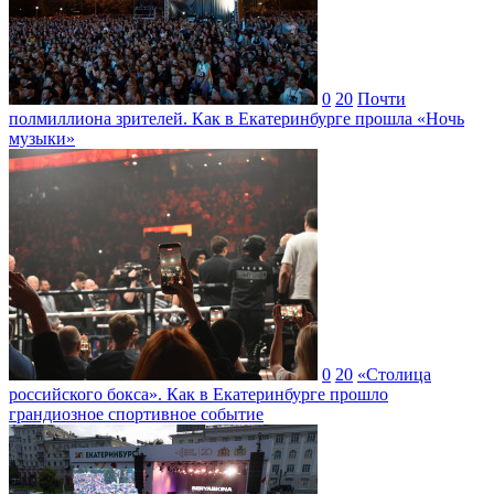
0
20
Почти
полмиллиона зрителей. Как в Екатеринбурге прошла «Ночь
музыки»
0
20
«Столица
российского бокса». Как в Екатеринбурге прошло
грандиозное спортивное событие