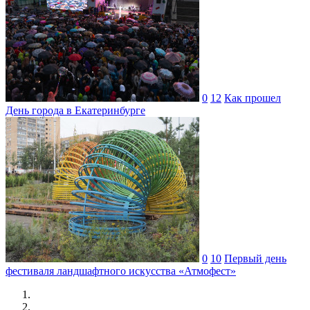
0
12
Как прошел
День города в Екатеринбурге
0
10
Первый день
фестиваля ландшафтного искусства «Атмофест»