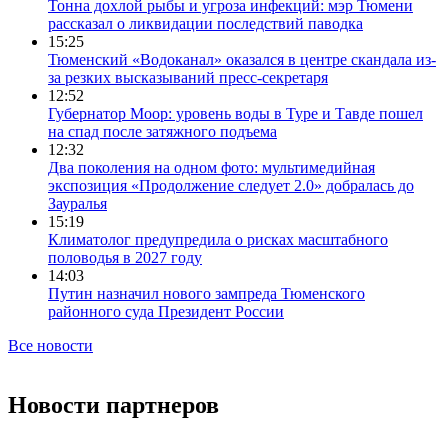
Тонна дохлой рыбы и угроза инфекций: мэр Тюмени
рассказал о ликвидации последствий паводка
15:25
Тюменский «Водоканал» оказался в центре скандала из-
за резких высказываний пресс-секретаря
12:52
Губернатор Моор: уровень воды в Туре и Тавде пошел
на спад после затяжного подъема
12:32
Два поколения на одном фото: мультимедийная
экспозиция «Продолжение следует 2.0» добралась до
Зауралья
15:19
Климатолог предупредила о рисках масштабного
половодья в 2027 году
14:03
Путин назначил нового зампреда Тюменского
районного суда Президент России
Все новости
Новости партнеров