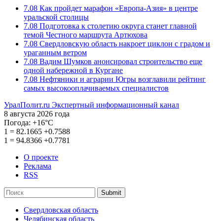
7.08
Как пройдет марафон «Европа-Азия» в центре
уральской столицы
7.08
Подготовка к столетию округа станет главной
темой Честного маршрута Артюхова
7.08
Свердловскую область накроет циклон с градом и
ураганным ветром
7.08
Вадим Шумков анонсировал строительство еще
одной набережной в Кургане
7.08
Нефтяники и аграрии Югры возглавили рейтинг
самых высокооплачиваемых специалистов
УралПолит.ru
Экспертный информационный канал
8 августа 2026 года
Погода:
+16°С
1
=
82.1665
+0.7588
1
=
94.8366
+0.7781
О проекте
Реклама
RSS
Submit
Свердловская область
Челябинская область