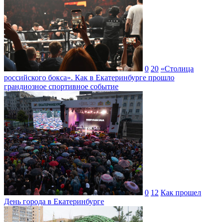
0
20
«Столица
российского бокса». Как в Екатеринбурге прошло
грандиозное спортивное событие
0
12
Как прошел
День города в Екатеринбурге