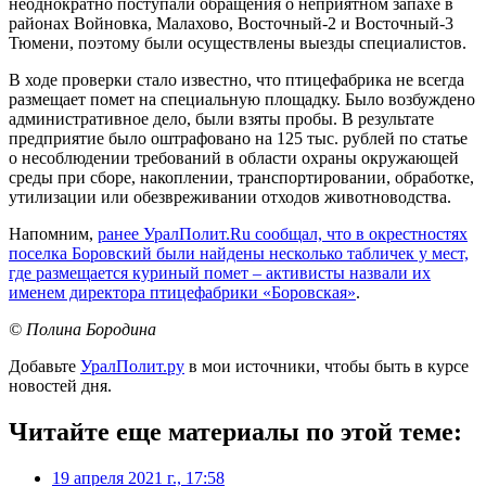
неоднократно поступали обращения о неприятном запахе в
районах Войновка, Малахово, Восточный-2 и Восточный-3
Тюмени, поэтому были осуществлены выезды специалистов.
В ходе проверки стало известно, что птицефабрика не всегда
размещает помет на специальную площадку. Было возбуждено
административное дело, были взяты пробы. В результате
предприятие было оштрафовано на 125 тыс. рублей по статье
о несоблюдении требований в области охраны окружающей
среды при сборе, накоплении, транспортировании, обработке,
утилизации или обезвреживании отходов животноводства.
Напомним,
ранее УралПолит.Ru сообщал, что в окрестностях
поселка Боровский были найдены несколько табличек у мест,
где размещается куриный помет – активисты назвали их
именем директора птицефабрики «Боровская»
.
© Полина Бородина
Добавьте
УралПолит.ру
в мои источники, чтобы быть в курсе
новостей дня.
Читайте еще материалы по этой теме:
19 апреля 2021 г., 17:58