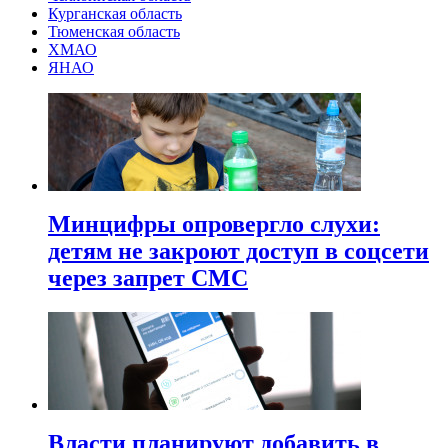
Курганская область
Тюменская область
ХМАО
ЯНАО
Минцифры опровергло слухи:
детям не закроют доступ в соцсети
через запрет СМС
Власти планируют добавить в