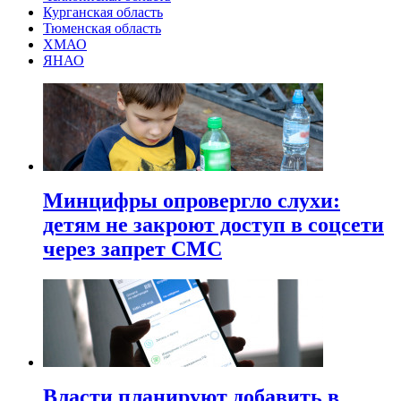
Курганская область
Тюменская область
ХМАО
ЯНАО
Минцифры опровергло слухи:
детям не закроют доступ в соцсети
через запрет СМС
Власти планируют добавить в