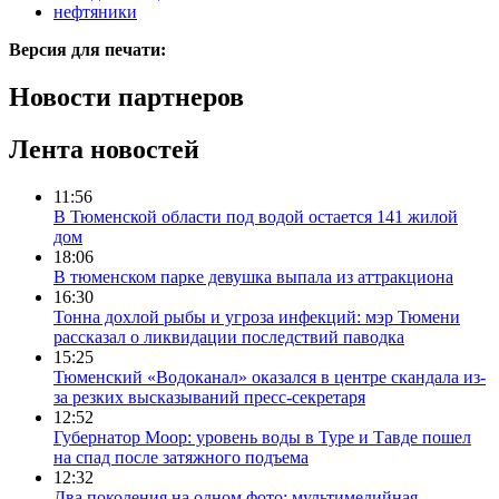
нефтяники
Версия для печати:
Новости партнеров
Лента новостей
11:56
В Тюменской области под водой остается 141 жилой
дом
18:06
В тюменском парке девушка выпала из аттракциона
16:30
Тонна дохлой рыбы и угроза инфекций: мэр Тюмени
рассказал о ликвидации последствий паводка
15:25
Тюменский «Водоканал» оказался в центре скандала из-
за резких высказываний пресс-секретаря
12:52
Губернатор Моор: уровень воды в Туре и Тавде пошел
на спад после затяжного подъема
12:32
Два поколения на одном фото: мультимедийная