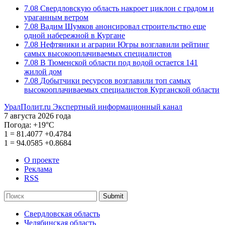
7.08
Свердловскую область накроет циклон с градом и
ураганным ветром
7.08
Вадим Шумков анонсировал строительство еще
одной набережной в Кургане
7.08
Нефтяники и аграрии Югры возглавили рейтинг
самых высокооплачиваемых специалистов
7.08
В Тюменской области под водой остается 141
жилой дом
7.08
Добытчики ресурсов возглавили топ самых
высокооплачиваемых специалистов Курганской области
УралПолит.ru
Экспертный информационный канал
7 августа 2026 года
Погода:
+19°С
1
=
81.4077
+0.4784
1
=
94.0585
+0.8684
О проекте
Реклама
RSS
Submit
Свердловская область
Челябинская область