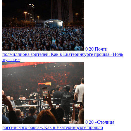
0
20
Почти
полмиллиона зрителей. Как в Екатеринбурге прошла «Ночь
музыки»
0
20
«Столица
российского бокса». Как в Екатеринбурге прошло