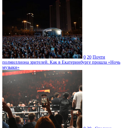
0
20
Почти
полмиллиона зрителей. Как в Екатеринбурге прошла «Ночь
музыки»