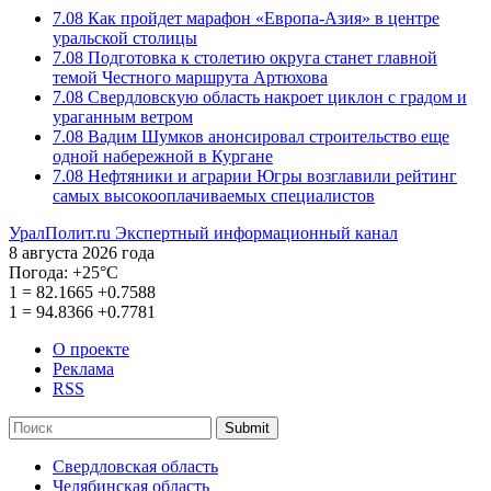
7.08
Как пройдет марафон «Европа-Азия» в центре
уральской столицы
7.08
Подготовка к столетию округа станет главной
темой Честного маршрута Артюхова
7.08
Свердловскую область накроет циклон с градом и
ураганным ветром
7.08
Вадим Шумков анонсировал строительство еще
одной набережной в Кургане
7.08
Нефтяники и аграрии Югры возглавили рейтинг
самых высокооплачиваемых специалистов
УралПолит.ru
Экспертный информационный канал
8 августа 2026 года
Погода:
+25°С
1
=
82.1665
+0.7588
1
=
94.8366
+0.7781
О проекте
Реклама
RSS
Submit
Свердловская область
Челябинская область