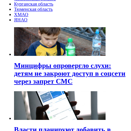
Курганская область
Тюменская область
ХМАО
ЯНАО
Минцифры опровергло слухи:
детям не закроют доступ в соцсети
через запрет СМС
Власти планируют добавить в