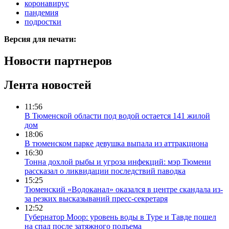
коронавирус
пандемия
подростки
Версия для печати:
Новости партнеров
Лента новостей
11:56
В Тюменской области под водой остается 141 жилой
дом
18:06
В тюменском парке девушка выпала из аттракциона
16:30
Тонна дохлой рыбы и угроза инфекций: мэр Тюмени
рассказал о ликвидации последствий паводка
15:25
Тюменский «Водоканал» оказался в центре скандала из-
за резких высказываний пресс-секретаря
12:52
Губернатор Моор: уровень воды в Туре и Тавде пошел
на спад после затяжного подъема