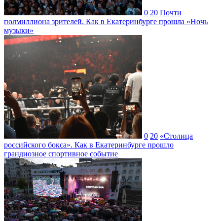
0
20
Почти
полмиллиона зрителей. Как в Екатеринбурге прошла «Ночь
музыки»
0
20
«Столица
российского бокса». Как в Екатеринбурге прошло
грандиозное спортивное событие