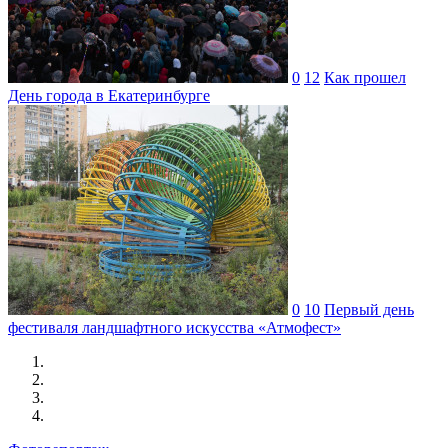
0
12
Как прошел
День города в Екатеринбурге
0
10
Первый день
фестиваля ландшафтного искусства «Атмофест»