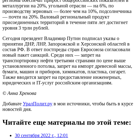
регионы обеспечат прирост общероссийских показателей в
металлургии на 20%, угольной отрасли — на 6%, по
производству зерновых — более чем на 10%, подсолнечника
— почти на 20%. Валовый региональный продукт
присоединенных территорий в течение пяти лет достигнет
уровня 3 трлн рублей.
Сегодня президент Владимир Путин подписал указы о
принятии ДНР, ЛНР, Запорожской и Херсонской областей в
состав РФ. В ответ постпреды стран Евросоюза согласовали
новый пакет санкций. Среди них — запрет на
транспортировку нефти третьими странами по цене выше
установленного потолка, запрет на импорт древесной массы,
бумаги, машин и приборов, химикатов, пластика, сигарет.
Также вводится запрет на предоставление инженерных,
юридических и IT-услуг российским организациям.
© Анна Хренова
Добавьте
УралПолит.ру
в мои источники, чтобы быть в курсе
новостей дня.
Читайте еще материалы по этой теме:
30 сентября 2022 г., 12:01