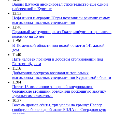
Вадим Шумков анонсировал строительство еще одной
набережной в Кургане
13:53
Нефтяники и аграрии Югры возглавили рейтинг самых
высокооплачиваемых специалистов
12:46
Гаражный мефедронщик из Екатеринбурга отправился в
колонию на 15 лет
11:56
В Тюменской области под водой остается 141 жилой
дом
11:40
Пять человек погибли в лобовом столкновении под
Екатеринбургом
11:16
Добытчики ресурсов возглавили топ самых
высокооплачиваемых специалистов Курганской области
11:04
Почти 13 миллионов за черный внедорожник:
белоярские атомщики объяснили роскошную закупку
«уральским климатом»
10:37
Восемь дронов сбиты, три упали на крышу: Паслер
сообщил об очередной атаке БПЛА на Свердловскую