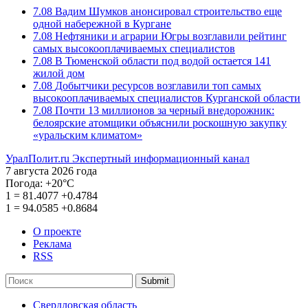
7.08
Вадим Шумков анонсировал строительство еще
одной набережной в Кургане
7.08
Нефтяники и аграрии Югры возглавили рейтинг
самых высокооплачиваемых специалистов
7.08
В Тюменской области под водой остается 141
жилой дом
7.08
Добытчики ресурсов возглавили топ самых
высокооплачиваемых специалистов Курганской области
7.08
Почти 13 миллионов за черный внедорожник:
белоярские атомщики объяснили роскошную закупку
«уральским климатом»
УралПолит.ru
Экспертный информационный канал
7 августа 2026 года
Погода:
+20°С
1
=
81.4077
+0.4784
1
=
94.0585
+0.8684
О проекте
Реклама
RSS
Submit
Свердловская область