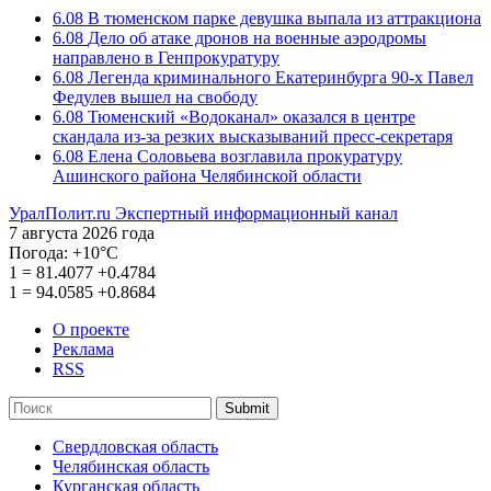
6.08
В тюменском парке девушка выпала из аттракциона
6.08
Дело об атаке дронов на военные аэродромы
направлено в Генпрокуратуру
6.08
Легенда криминального Екатеринбурга 90-х Павел
Федулев вышел на свободу
6.08
Тюменский «Водоканал» оказался в центре
скандала из-за резких высказываний пресс-секретаря
6.08
Елена Соловьева возглавила прокуратуру
Ашинского района Челябинской области
УралПолит.ru
Экспертный информационный канал
7 августа 2026 года
Погода:
+10°С
1
=
81.4077
+0.4784
1
=
94.0585
+0.8684
О проекте
Реклама
RSS
Submit
Свердловская область
Челябинская область
Курганская область