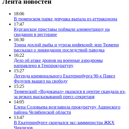
Лента новостей
18:06
В тюменском парке девушка выпала из аттракциона
17:47
Курганские приставы поймали алиментщицу на
свидании в ресторане
16:30
Тонна дохлой рыбы и угроза инфекций: мэр Тюмени
рассказал о ликвидации последствий паводка
16:22
Дело об атаке дронов на военные аэродромы
направлено в Генпрокуратуру
15:27
Легенда криминального Екатеринбурга 90-х Павел
Федулев вышел на свободу
15:25
Тюменский «Водоканал» оказался в центре скандала из-
за резких высказываний пресс-секретаря
14:05
Елена Соловьева возглавила прокуратуру Ашинского
района Челябинской области
13:47
В Екатеринбурге скончался экс-замминистра ЖКХ
Чикризов