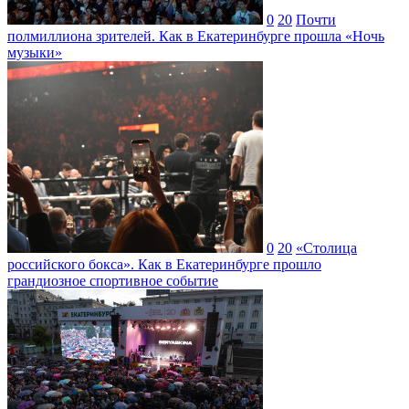
0
20
Почти
полмиллиона зрителей. Как в Екатеринбурге прошла «Ночь
музыки»
0
20
«Столица
российского бокса». Как в Екатеринбурге прошло
грандиозное спортивное событие