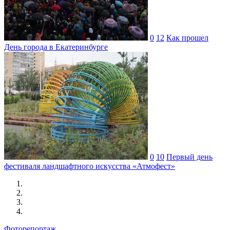
0
12
Как прошел
День города в Екатеринбурге
0
10
Первый день
фестиваля ландшафтного искусства «Атмофест»
Фоторепортаж