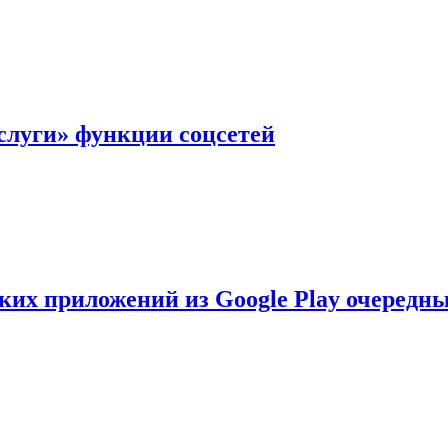
слуги» функции соцсетей
ских приложений из Google Play очеред