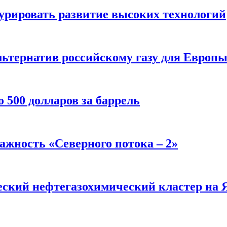
урировать развитие высоких технологий
льтернатив российскому газу для Европ
о 500 долларов за баррель
ажность «Северного потока – 2»
еский нефтегазохимический кластер на Я