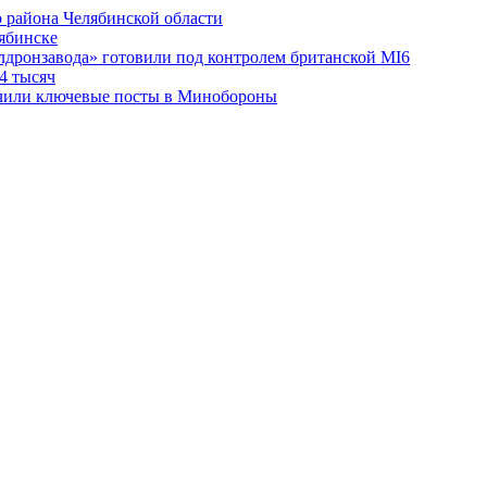
 района Челябинской области
лябинске
лдронзавода» готовили под контролем британской MI6
4 тысяч
чили ключевые посты в Минобороны