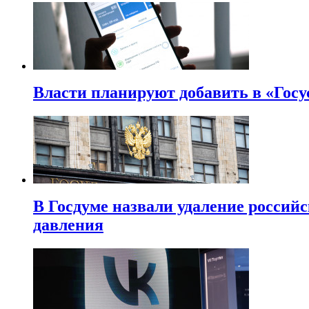
Власти планируют добавить в «Госу
В Госдуме назвали удаление россий
давления