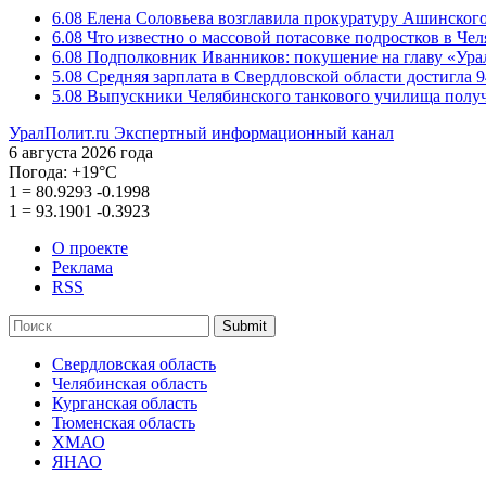
6.08
Елена Соловьева возглавила прокуратуру Ашинского
6.08
Что известно о массовой потасовке подростков в Че
6.08
Подполковник Иванников: покушение на главу «Ура
5.08
Средняя зарплата в Свердловской области достигла 9
5.08
Выпускники Челябинского танкового училища полу
УралПолит.ru
Экспертный информационный канал
6 августа 2026 года
Погода:
+19°С
1
=
80.9293
-0.1998
1
=
93.1901
-0.3923
О проекте
Реклама
RSS
Submit
Свердловская область
Челябинская область
Курганская область
Тюменская область
ХМАО
ЯНАО