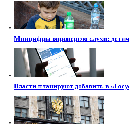
Минцифры опровергло слухи: детям 
Власти планируют добавить в «Госу