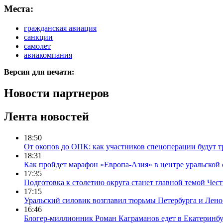
Места:
гражданская авиация
санкции
самолет
авиакомпания
Версия для печати:
Новости партнеров
Лента новостей
18:50
От окопов до ОПК: как участников спецоперации будут т
18:31
Как пройдет марафон «Европа-Азия» в центре уральской
17:35
Подготовка к столетию округа станет главной темой Че
17:15
Уральский силовик возглавил тюрьмы Петербурга и Лено
16:46
Блогер-миллионник Роман Каграманов едет в Екатеринб