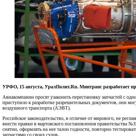
УРФО, 15 августа, УралПолит.Ru. Минтранс разработает пр
Авиакомпании просят узаконить перестановку запчастей с одн
приступило к разработке разрешительных документов, они могут
воздушного транспорта (АЭВТ).
Российское законодательство, в отличие от мирового, не регл
внести правки в мартовского постановления правительства №35
снятии, оформлять на нее талон годности, повторно тестирова
запчастями со своих судов.