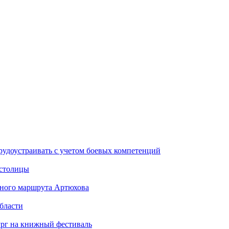
рудоустраивать с учетом боевых компетенций
 столицы
стного маршрута Артюхова
бласти
ург на книжный фестиваль