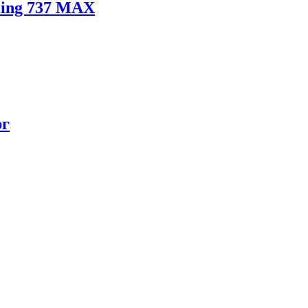
eing 737 MAX
рг