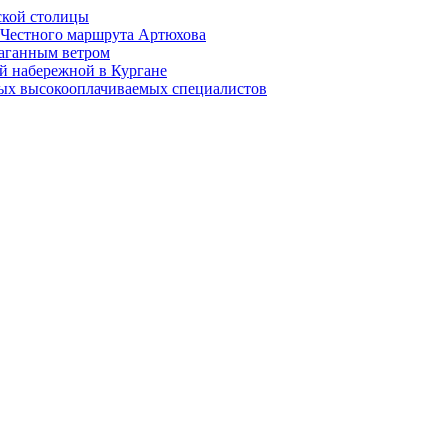
ской столицы
й Честного маршрута Артюхова
раганным ветром
й набережной в Кургане
мых высокооплачиваемых специалистов