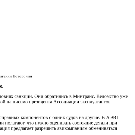
Евгений Поторочин
е.
словиях санкций. Они обратились в Минтранс. Ведомство уже
кой на письмо президента Ассоциации эксплуатантов
 исправных компонентов с одних судов на другие. В АЭВТ
ни полагают, что нужно оценивать состояние детали при
циация предлагает разрешить авикомпаниям обмениваться