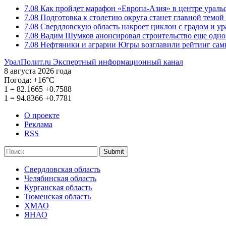
7.08
Как пройдет марафон «Европа-Азия» в центре ураль
7.08
Подготовка к столетию округа станет главной темо
7.08
Свердловскую область накроет циклон с градом и у
7.08
Вадим Шумков анонсировал строительство еще одно
7.08
Нефтяники и аграрии Югры возглавили рейтинг са
УралПолит.ru
Экспертный информационный канал
8 августа 2026 года
Погода:
+16°С
1
=
82.1665
+0.7588
1
=
94.8366
+0.7781
О проекте
Реклама
RSS
Submit
Свердловская область
Челябинская область
Курганская область
Тюменская область
ХМАО
ЯНАО