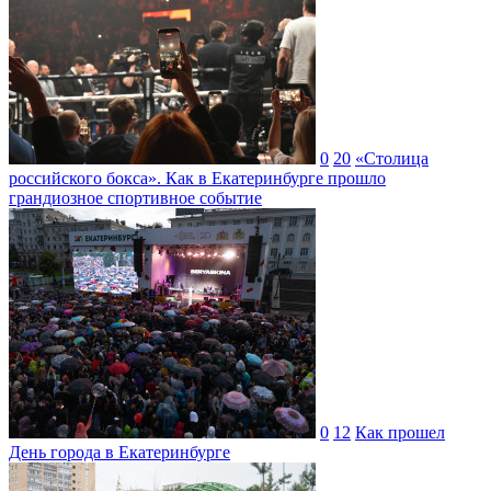
0
20
«Столица
российского бокса». Как в Екатеринбурге прошло
грандиозное спортивное событие
0
12
Как прошел
День города в Екатеринбурге