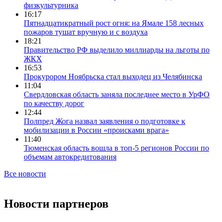
физкультурника
16:17
Пятнадцатикратный рост огня: на Ямале 158 лесных
пожаров тушат вручную и с воздуха
18:21
Правительство РФ выделило миллиарды на льготы по
ЖКХ
16:53
Прокурором Ноябрьска стал выходец из Челябинска
11:04
Свердловская область заняла последнее место в УрФО
по качеству дорог
12:44
Полпред Жога назвал заявления о подготовке к
мобилизации в России «происками врага»
11:40
Тюменская область вошла в топ-5 регионов России по
объемам автокредитования
Все новости
Новости партнеров