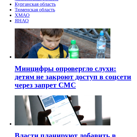
Курганская область
Тюменская область
ХМАО
ЯНАО
Минцифры опровергло слухи:
детям не закроют доступ в соцсети
через запрет СМС
Власти планируют добавить в