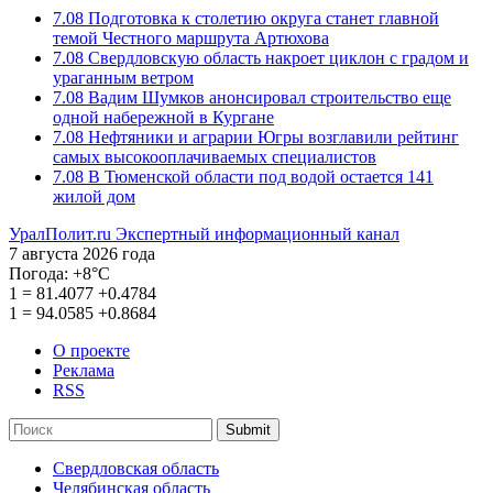
7.08
Подготовка к столетию округа станет главной
темой Честного маршрута Артюхова
7.08
Свердловскую область накроет циклон с градом и
ураганным ветром
7.08
Вадим Шумков анонсировал строительство еще
одной набережной в Кургане
7.08
Нефтяники и аграрии Югры возглавили рейтинг
самых высокооплачиваемых специалистов
7.08
В Тюменской области под водой остается 141
жилой дом
УралПолит.ru
Экспертный информационный канал
7 августа 2026 года
Погода:
+8°С
1
=
81.4077
+0.4784
1
=
94.0585
+0.8684
О проекте
Реклама
RSS
Submit
Свердловская область
Челябинская область