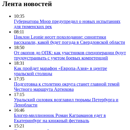
Лента новостей
10:35
Губернатора Моор предупредил о новых испытаниях
для тюменских рек
08:11
Циклон Leonie несет похолодание: синоптики
рассказали, какой будет погода в Свердловской области
18:50
От окопов до ОПК: как участников спецоперации будут
трудоустраивать с учетом боевых компетенций
18:31
Как пройдет марафон «Европа-Азия» в центре
уральской столицы
17:35
Подготовка к столетию округа станет главной темой
Честного маршрута Артюхова
17:15
Уральский силовик возглавил тюрьмы Петербурга и
Ленобласти
16:46
Блогер-миллионник Роман Каграманов едет в
Екатеринбург на книжный фестиваль
15:21