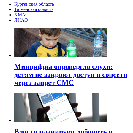
Курганская область
Тюменская область
ХМАО
ЯНАО
Минцифры опровергло слухи:
детям не закроют доступ в соцсети
через запрет СМС
Власти планируют добавить в