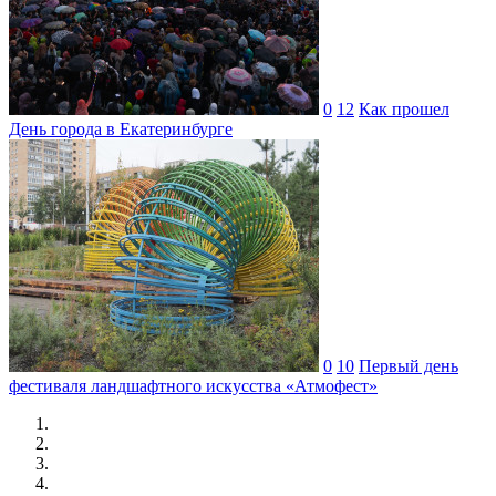
0
12
Как прошел
День города в Екатеринбурге
0
10
Первый день
фестиваля ландшафтного искусства «Атмофест»