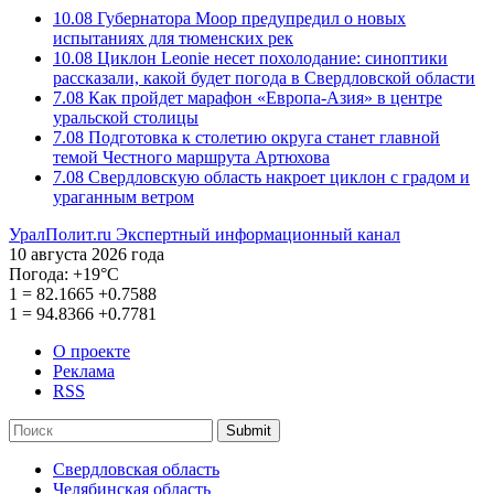
10.08
Губернатора Моор предупредил о новых
испытаниях для тюменских рек
10.08
Циклон Leonie несет похолодание: синоптики
рассказали, какой будет погода в Свердловской области
7.08
Как пройдет марафон «Европа-Азия» в центре
уральской столицы
7.08
Подготовка к столетию округа станет главной
темой Честного маршрута Артюхова
7.08
Свердловскую область накроет циклон с градом и
ураганным ветром
УралПолит.ru
Экспертный информационный канал
10 августа 2026 года
Погода:
+19°С
1
=
82.1665
+0.7588
1
=
94.8366
+0.7781
О проекте
Реклама
RSS
Submit
Свердловская область
Челябинская область