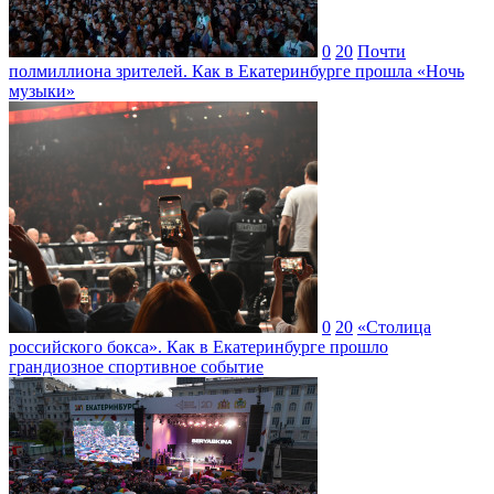
0
20
Почти
полмиллиона зрителей. Как в Екатеринбурге прошла «Ночь
музыки»
0
20
«Столица
российского бокса». Как в Екатеринбурге прошло
грандиозное спортивное событие