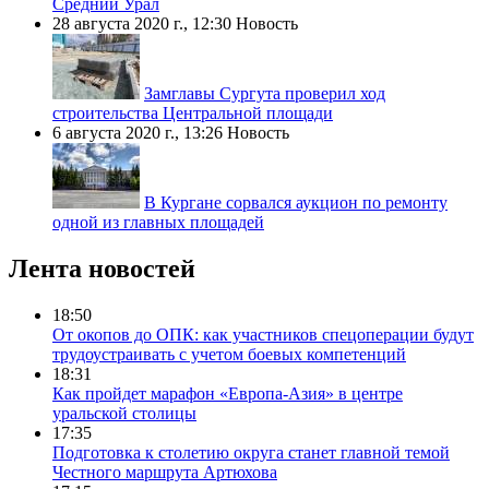
Средний Урал
28 августа 2020 г., 12:30
Новость
Замглавы Сургута проверил ход
строительства Центральной площади
6 августа 2020 г., 13:26
Новость
В Кургане сорвался аукцион по ремонту
одной из главных площадей
Лента новостей
18:50
От окопов до ОПК: как участников спецоперации будут
трудоустраивать с учетом боевых компетенций
18:31
Как пройдет марафон «Европа-Азия» в центре
уральской столицы
17:35
Подготовка к столетию округа станет главной темой
Честного маршрута Артюхова