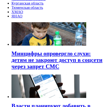
Курганская область
Тюменская область
ХМАО
ЯНАО
Минцифры опровергло слухи:
детям не закроют доступ в соцсети
через запрет СМС
Власти планируют добавить в