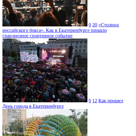
0
20
«Столица
российского бокса». Как в Екатеринбурге прошло
грандиозное спортивное событие
0
12
Как прошел
День города в Екатеринбурге