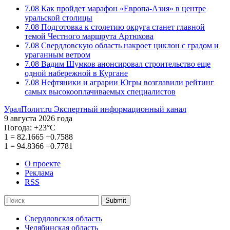
7.08
Как пройдет марафон «Европа-Азия» в центре
уральской столицы
7.08
Подготовка к столетию округа станет главной
темой Честного маршрута Артюхова
7.08
Свердловскую область накроет циклон с градом и
ураганным ветром
7.08
Вадим Шумков анонсировал строительство еще
одной набережной в Кургане
7.08
Нефтяники и аграрии Югры возглавили рейтинг
самых высокооплачиваемых специалистов
УралПолит.ru
Экспертный информационный канал
9 августа 2026 года
Погода:
+23°С
1
=
82.1665
+0.7588
1
=
94.8366
+0.7781
О проекте
Реклама
RSS
Submit
Свердловская область
Челябинская область