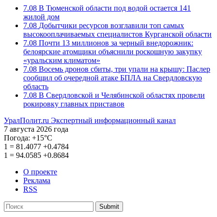
7.08
В Тюменской области под водой остается 141
жилой дом
7.08
Добытчики ресурсов возглавили топ самых
высокооплачиваемых специалистов Курганской области
7.08
Почти 13 миллионов за черный внедорожник:
белоярские атомщики объяснили роскошную закупку
«уральским климатом»
7.08
Восемь дронов сбиты, три упали на крышу: Паслер
сообщил об очередной атаке БПЛА на Свердловскую
область
7.08
В Свердловской и Челябинской областях провели
рокировку главных приставов
УралПолит.ru
Экспертный информационный канал
7 августа 2026 года
Погода:
+15°С
1
=
81.4077
+0.4784
1
=
94.0585
+0.8684
О проекте
Реклама
RSS
Submit