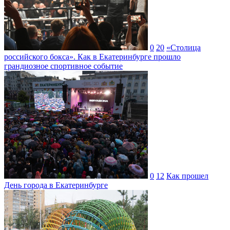
0
20
«Столица
российского бокса». Как в Екатеринбурге прошло
грандиозное спортивное событие
0
12
Как прошел
День города в Екатеринбурге