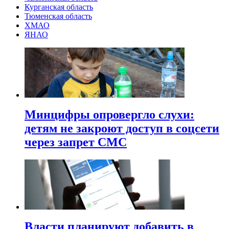
Курганская область
Тюменская область
ХМАО
ЯНАО
Минцифры опровергло слухи:
детям не закроют доступ в соцсети
через запрет СМС
Власти планируют добавить в