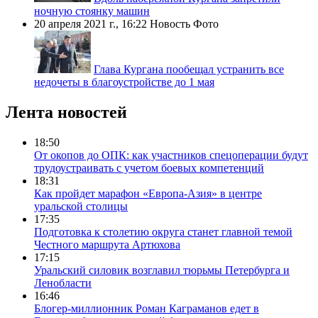
ночную стоянку машин
20 апреля 2021 г., 16:22
Новость
Фото
Глава Кургана пообещал устранить все
недочеты в благоустройстве до 1 мая
Лента новостей
18:50
От окопов до ОПК: как участников спецоперации будут
трудоустраивать с учетом боевых компетенций
18:31
Как пройдет марафон «Европа-Азия» в центре
уральской столицы
17:35
Подготовка к столетию округа станет главной темой
Честного маршрута Артюхова
17:15
Уральский силовик возглавил тюрьмы Петербурга и
Ленобласти
16:46
Блогер-миллионник Роман Каграманов едет в