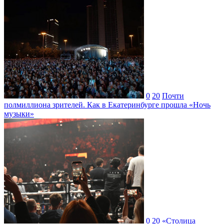
0
20
Почти
полмиллиона зрителей. Как в Екатеринбурге прошла «Ночь
музыки»
0
20
«Столица