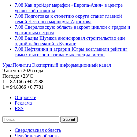
7.08
Как пройдет марафон «Европа-Азия» в центре
уральской столицы
7.08
Подготовка к столетию округа станет главной
темой Честного маршрута Артюхова
7.08
Свердловскую область накроет циклон с градом и
ураганным ветром
7.08
Вадим Шумков анонсировал строительство еще
одной набережной в Кургане
7.08
Нефтяники и аграрии Югры возглавили рейтинг
самых высокооплачиваемых специалистов
УралПолит.ru
Экспертный информационный канал
9 августа 2026 года
Погода:
+23°С
1
=
82.1665
+0.7588
1
=
94.8366
+0.7781
О проекте
Реклама
RSS
Submit
Свердловская область
Челябинская область