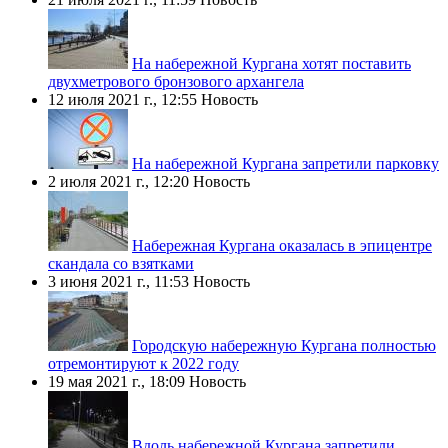
На набережной Кургана хотят поставить
двухметрового бронзового архангела
12 июля 2021 г., 12:55
Новость
На набережной Кургана запретили парковку
2 июля 2021 г., 12:20
Новость
Набережная Кургана оказалась в эпицентре
скандала со взятками
3 июня 2021 г., 11:53
Новость
Городскую набережную Кургана полностью
отремонтируют к 2022 году
19 мая 2021 г., 18:09
Новость
Вдоль набережной Кургана запретили