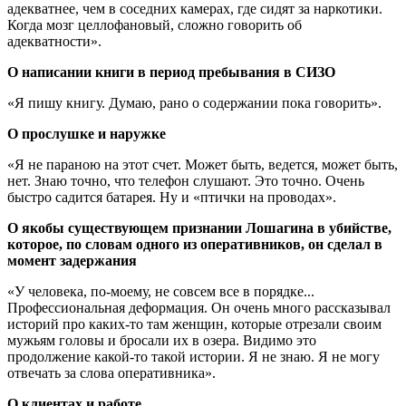
адекватнее, чем в соседних камерах, где сидят за наркотики.
Когда мозг целлофановый, сложно говорить об
адекватности».
О написании книги в период пребывания в СИЗО
«Я пишу книгу. Думаю, рано о содержании пока говорить».
О прослушке и наружке
«Я не параною на этот счет. Может быть, ведется, может быть,
нет. Знаю точно, что телефон слушают. Это точно. Очень
быстро садится батарея. Ну и «птички на проводах».
О якобы существующем признании Лошагина в убийстве,
которое, по словам одного из оперативников, он сделал в
момент задержания
«У человека, по-моему, не совсем все в порядке...
Профессиональная деформация. Он очень много рассказывал
историй про каких-то там женщин, которые отрезали своим
мужьям головы и бросали их в озера. Видимо это
продолжение какой-то такой истории. Я не знаю. Я не могу
отвечать за слова оперативника».
О клиентах и работе