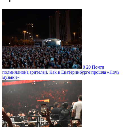
0
20
Почти
полмиллиона зрителей. Как в Екатеринбурге прошла «Ночь
музыки»