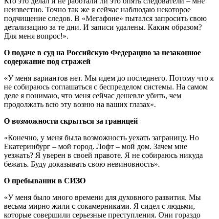
Кто это делал и не работали ли это опять следователи – мне
неизвестно. Точно так же я сейчас наблюдаю некоторое
подчищение следов. В «Мегафоне» пытался запросить свою
детализацию за те дни. И записи удалены. Каким образом?
Для меня вопрос!».
О подаче в суд на Российскую Федерацию за незаконное
содержание под стражей
«У меня вариантов нет. Мы идем до последнего. Потому что я
не собираюсь соглашаться с беспределом системы. На самом
деле я понимаю, что меня сейчас дешевле убить, чем
продолжать всю эту возню на ваших глазах».
О возможности скрыться за границей
«Конечно, у меня была возможность уехать заграницу. Но
Екатеринбург – мой город. Лофт – мой дом. Зачем мне
уезжать? Я уверен в своей правоте. Я не собираюсь никуда
бежать. Буду доказывать свою невиновность».
О пребывании в СИЗО
«У меня было много времени для духовного развития. Мы
весьма мирно жили с сокамерниками. Я сидел с людьми,
которые совершили серьезные преступления. Они гораздо