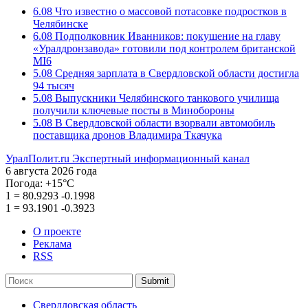
6.08
Что известно о массовой потасовке подростков в
Челябинске
6.08
Подполковник Иванников: покушение на главу
«Уралдронзавода» готовили под контролем британской
MI6
5.08
Средняя зарплата в Свердловской области достигла
94 тысяч
5.08
Выпускники Челябинского танкового училища
получили ключевые посты в Минобороны
5.08
В Свердловской области взорвали автомобиль
поставщика дронов Владимира Ткачука
УралПолит.ru
Экспертный информационный канал
6 августа 2026 года
Погода:
+15°С
1
=
80.9293
-0.1998
1
=
93.1901
-0.3923
О проекте
Реклама
RSS
Submit
Свердловская область