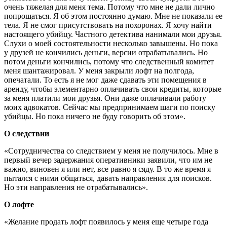
очень тяжелая для меня тема. Потому что мне не дали лично
попрощаться. Я об этом постоянно думаю. Мне не показали ее
тела. Я не смог присутствовать на похоронах. Я хочу найти
настоящего убийцу. Частного детектива нанимали мои друзья.
Слухи о моей состоятельности несколько завышены. Но пока
у друзей не кончились деньги, версии отрабатывались. Но
потом деньги кончились, потому что следственный комитет
меня шантажировал. У меня закрыли лофт на полгода,
опечатали. То есть я не мог даже сдавать эти помещения в
аренду, чтобы элементарно оплачивать свои кредиты, которые
за меня платили мои друзья. Они даже оплачивали работу
моих адвокатов. Сейчас мы предпринимаем шаги по поиску
убийцы. Но пока ничего не буду говорить об этом».
О следствии
«Сотрудничества со следствием у меня не получилось. Мне в
первый вечер задержания оперативники заявили, что им не
важно, виновен я или нет, все равно я сяду. В то же время я
пытался с ними общаться, давать направления для поисков.
Но эти направления не отрабатывались».
О лофте
«Желание продать лофт появилось у меня еще четыре года