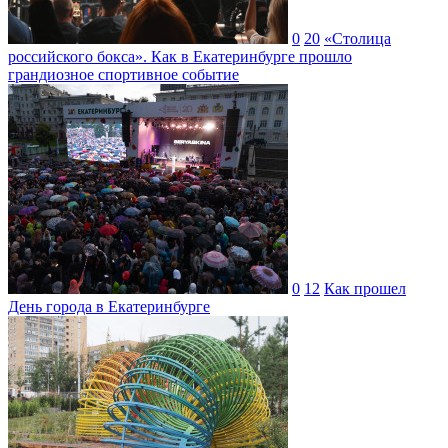
0
20
«Столица
российского бокса». Как в Екатеринбурге прошло
грандиозное спортивное событие
0
12
Как прошел
День города в Екатеринбурге