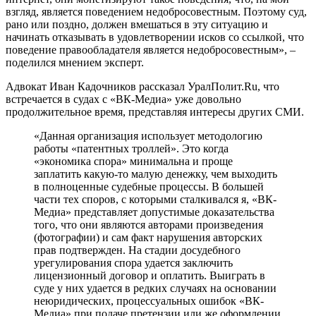
взгляд, является поведением недобросовестным. Поэтому суд,
рано или поздно, должен вмешаться в эту ситуацию и
начинать отказывать в удовлетворении исков со ссылкой, что
поведение правообладателя является недобросовестным», –
поделился мнением эксперт.
Адвокат Иван Кадочников рассказал УралПолит.Ru, что
встречается в судах с «ВК-Медиа» уже довольно
продолжительное время, представляя интересы других СМИ.
«Данная организация использует методологию
работы «патентных троллей». Это когда
«экономика спора» минимальна и проще
заплатить какую-то малую денежку, чем выходить
в полноценные судебные процессы. В большей
части тех споров, с которыми сталкивался я, «ВК-
Медиа» представляет допустимые доказательства
того, что они являются авторами произведения
(фотографии) и сам факт нарушения авторских
прав подтвержден. На стадии досудебного
урегулирования спора удается заключить
лицензионный договор и оплатить. Выиграть в
суде у них удается в редких случаях на основании
неюридических, процессуальных ошибок «ВК-
Медиа» при подаче претензии или же оформлении