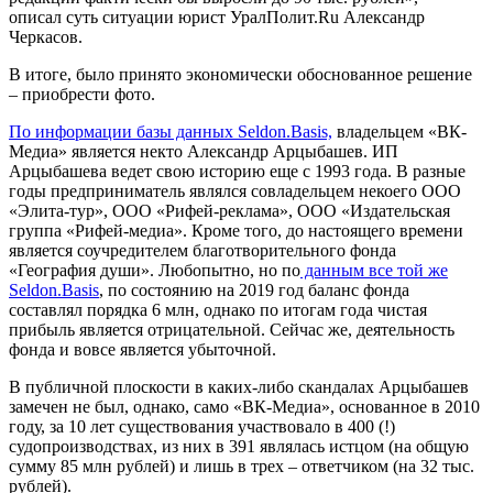
описал суть ситуации юрист УралПолит.Ru Александр
Черкасов.
В итоге, было принято экономически обоснованное решение
– приобрести фото.
По информации базы данных Seldon.Basis,
владельцем «ВК-
Медиа» является некто Александр Арцыбашев. ИП
Арцыбашева ведет свою историю еще с 1993 года. В разные
годы предприниматель являлся совладельцем некоего ООО
«Элита-тур», ООО «Рифей-реклама», ООО «Издательская
группа «Рифей-медиа». Кроме того, до настоящего времени
является соучредителем благотворительного фонда
«География души». Любопытно, но по
данным все той же
Seldon.Basis
, по состоянию на 2019 год баланс фонда
составлял порядка 6 млн, однако по итогам года чистая
прибыль является отрицательной. Сейчас же, деятельность
фонда и вовсе является убыточной.
В публичной плоскости в каких-либо скандалах Арцыбашев
замечен не был, однако, само «ВК-Медиа», основанное в 2010
году, за 10 лет существования участвовало в 400 (!)
судопроизводствах, из них в 391 являлась истцом (на общую
сумму 85 млн рублей) и лишь в трех – ответчиком (на 32 тыс.
рублей).