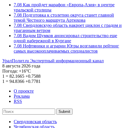
7.08
Как пройдет марафон «Европа-Азия» в центре
уральской столицы
7.08
Подготовка к столетию округа станет главной
темой Честного маршрута Артюхова
7.08
Свердловскую область накроет циклон с градом и
ураганным ветром
7.08
Вадим Шумков анонсировал строительство еще
одной набережной в Кургане
7.08
Нефтяники и аграрии Югры возглавили рейтинг
самых высокооплачиваемых специалистов
УралПолит.ru
Экспертный информационный канал
8 августа 2026 года
Погода:
+16°С
1
=
82.1665
+0.7588
1
=
94.8366
+0.7781
О проекте
Реклама
RSS
Submit
Свердловская область
Челябинская область