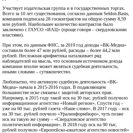
Участвует издательская группа и в государственных торгах.
Всего за 10 лет существования, согласно данным Seldon.Basis,
компания подписала 28 госконтрактов на общую сумму 8,59
млн рублей. Наибольшее количество контрактов было
заключено с ГАУСО «ИАЦ» (проще говоря – свердловскими
властями).
При этом, по данным ФНС, за 2019 год доходы «ВК-Медиа»
составили более 47 млн рублей, расходы – более 44,2 млн
рублей. Несложная арифметика наталкивает ряд
наблюдателей на мысль, что основным источником дохода
компании вполне может являться судебная деятельность,
иными словами – сутяжничество.
Любопытно, что активную судебную деятельность «ВК-
Медиа» начала в 2015-2016 годах. В подавляющем
большинстве иске связаны с защитой авторских прав.
Например, в 2015 году такой иск на 30 тыс. рублей получило
информационное агентство «Новый регион». Спустя год –
уже на 60 тыс. рублей газета «Наше слово». В 2017 году – иск
на 30 тыс. рублей поучило «Уралинформбюро», чуть позже
иск на такую же сумму – «Свердловское агентство
политической информации». В 2018 году иск на 90 тыс.
рублей получило «Европейско-азиатское агентство новостей»