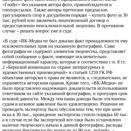
«Глобус» без указания автора фото, правообладателя и
гипперссылки. Также авторы претензии предлагали
урегулировать спор в досудебном порядке – купить фото за 30
тыс. рублей или заключить лицензионный договор о
предоставлении неисключительной лицензии. В противном
случае – решать вопрос уже в суде.
«В суде «ВК-Медиа не был доказан факт принадлежности ему
исключительных прав на указанную фотографию. Сама
фотография не содержит элементов творчества, представляет
собой сообщение о факте, имеющее исключительно
информационный характер, которые в соответствии с п. 8 ст.
2 «Бернской конвенции по охране литературных и
художественных произведений» и статьей 1259 ГК РФ
объектами авторского права не являются, а, следовательно, не
охраняются авторским правом. Кроме того, «ВК-Медиа» не
было представлено надлежащих доказательств использования
ответчиком на сайте указанной фотографии, и пропущен срок
исковой давности. Между тем наши доводы были отклонены
судом и исковое заявление было удовлетворено. Решение не
проводить экспертизу было обусловлено тем, что при цене
иска в 30 тыс., проведение экспертизы стоило порядка 60 тыс.
а в случае если бы экспертизой все-таки было установлено
наличие творческого начала в данной фотографии, расходы
редакции фактически бы выросли до 90 тыс. рублей», –