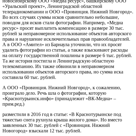
новосибирскому ООО «Медиа ресурс», башкирскому ООО
«Уральский проект», Ленинградской областной
телерадиокомпании и ООО «Провинция. Нижний Новгород».
Во всех случаях суммы исков сравнительно небольшие,
поводом для исков стали фотографии. Например, «Медиа
ресурс» просят выплатить компенсацию в размере 30 тыс.
рублей за неправомерное использование объектов авторского
права и нарушение исключительных прав правообладателей.
А в ООО «Амител» из Барнаула уточнили, что их просят
удалить фотографии из статьи, а также взыскивают расходы
на оплату государственной пошлины в размере 6 тыс. рублей.
Та же история постигла и Ленинградскую областную
телекомпанию. Их также обвинили в неправомерном
использовании объектов авторского права, но сумма иска
составила 60 тыс. рублей.
А ООО «Провинция. Нижний Новгород», к сожалению,
проиграло дело. Речь шла о фотографии, которую
«Краснотурьинск.инфо» (принадлежит «ВК-Медиа» –
прим.ред.)
разместили в 2016 год в статье: «В Краснотурьинске под
тяжестью снега рухнула крыша жилого дома». Но вместо
заявленных 30 тыс. рублей с «Провинция. Нижний
Новогород» взыскали 12 тыс. рублей.