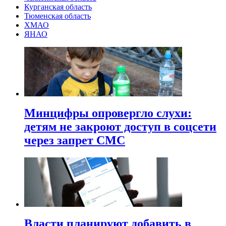
Курганская область
Тюменская область
ХМАО
ЯНАО
Минцифры опровергло слухи:
детям не закроют доступ в соцсети
через запрет СМС
Власти планируют добавить в