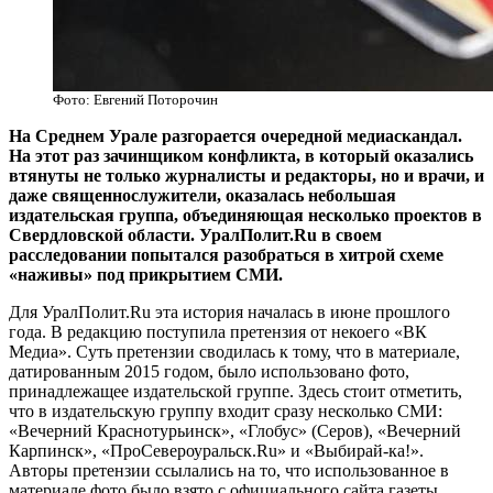
Фото: Евгений Поторочин
На Среднем Урале разгорается очередной медиаскандал.
На этот раз зачинщиком конфликта, в который оказались
втянуты не только журналисты и редакторы, но и врачи, и
даже священнослужители, оказалась небольшая
издательская группа, объединяющая несколько проектов в
Свердловской области. УралПолит.Ru в своем
расследовании попытался разобраться в хитрой схеме
«наживы» под прикрытием СМИ.
Для УралПолит.Ru эта история началась в июне прошлого
года. В редакцию поступила претензия от некоего «ВК
Медиа». Суть претензии сводилась к тому, что в материале,
датированным 2015 годом, было использовано фото,
принадлежащее издательской группе. Здесь стоит отметить,
что в издательскую группу входит сразу несколько СМИ:
«Вечерний Краснотурьинск», «Глобус» (Серов), «Вечерний
Карпинск», «ПроСевероуральск.Ru» и «Выбирай-ка!».
Авторы претензии ссылались на то, что использованное в
материале фото было взято с официального сайта газеты