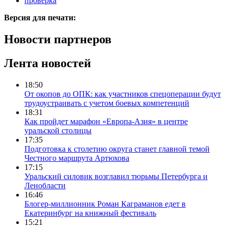
проверка
Версия для печати:
Новости партнеров
Лента новостей
18:50
От окопов до ОПК: как участников спецоперации будут
трудоустраивать с учетом боевых компетенций
18:31
Как пройдет марафон «Европа-Азия» в центре
уральской столицы
17:35
Подготовка к столетию округа станет главной темой
Честного маршрута Артюхова
17:15
Уральский силовик возглавил тюрьмы Петербурга и
Ленобласти
16:46
Блогер-миллионник Роман Каграманов едет в
Екатеринбург на книжный фестиваль
15:21