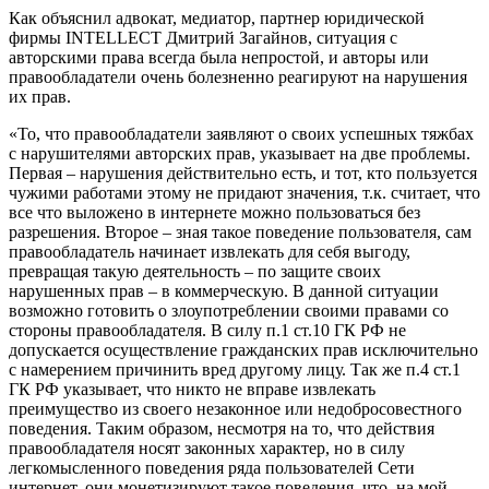
Как объяснил адвокат, медиатор, партнер юридической
фирмы INTELLECT Дмитрий Загайнов, ситуация с
авторскими права всегда была непростой, и авторы или
правообладатели очень болезненно реагируют на нарушения
их прав.
«То, что правообладатели заявляют о своих успешных тяжбах
с нарушителями авторских прав, указывает на две проблемы.
Первая – нарушения действительно есть, и тот, кто пользуется
чужими работами этому не придают значения, т.к. считает, что
все что выложено в интернете можно пользоваться без
разрешения. Второе – зная такое поведение пользователя, сам
правообладатель начинает извлекать для себя выгоду,
превращая такую деятельность – по защите своих
нарушенных прав – в коммерческую. В данной ситуации
возможно готовить о злоупотреблении своими правами со
стороны правообладателя. В силу п.1 ст.10 ГК РФ не
допускается осуществление гражданских прав исключительно
с намерением причинить вред другому лицу. Так же п.4 ст.1
ГК РФ указывает, что никто не вправе извлекать
преимущество из своего незаконное или недобросовестного
поведения. Таким образом, несмотря на то, что действия
правообладателя носят законных характер, но в силу
легкомысленного поведения ряда пользователей Сети
интернет, они монетизируют такое поведения, что, на мой