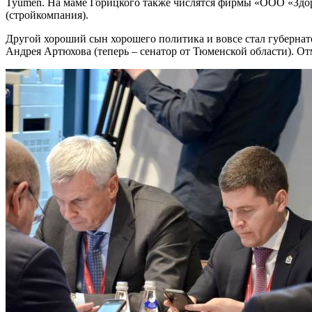
Tyumen. На маме Горицкого также числятся фирмы «ООО «Здор
(стройкомпания).
Другой хороший сын хорошего политика и вовсе стал губерна
Андрея Артюхова (теперь – сенатор от Тюменской области). О