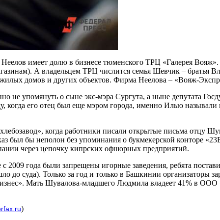
 Неелов имеет долю в бизнесе тюменского ТРЦ «Галерея Вояж».
агазинам). А владельцем ТРЦ числится семья Шевчик – братья 
жилых домов и других объектов. Фирма Неелова – «Вояж-Экспрес
анно не упомянуть о сыне экс-мэра Сургута, а ныне депутата 
оду, когда его отец был еще мэром города, именно Илью называ
лебозавод», когда работники писали открытые письма отцу Шув
сказ был бы неполон без упоминания о букмекерской конторе «2
пании через цепочку кипрских офшорных предприятий.
де с 2009 года были запрещены игорные заведения, ребята поста
ошло до суда). Только за год и только в Башкинии организаторы 
нбизнес». Мать Шувалова-младшего Людмила владеет 41% в ООО
)
erfax.ru