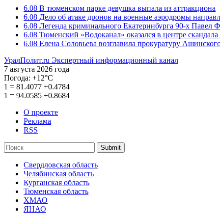
6.08
В тюменском парке девушка выпала из аттракциона
6.08
Дело об атаке дронов на военные аэродромы направ
6.08
Легенда криминального Екатеринбурга 90-х Павел Ф
6.08
Тюменский «Водоканал» оказался в центре скандала 
6.08
Елена Соловьева возглавила прокуратуру Ашинского
УралПолит.ru
Экспертный информационный канал
7 августа 2026 года
Погода:
+12°С
1
=
81.4077
+0.4784
1
=
94.0585
+0.8684
О проекте
Реклама
RSS
Submit
Свердловская область
Челябинская область
Курганская область
Тюменская область
ХМАО
ЯНАО