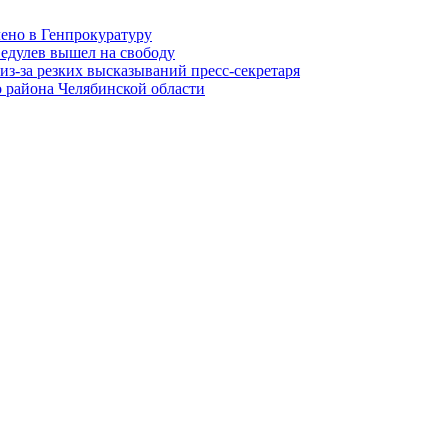
лено в Генпрокуратуру
едулев вышел на свободу
из-за резких высказываний пресс-секретаря
 района Челябинской области