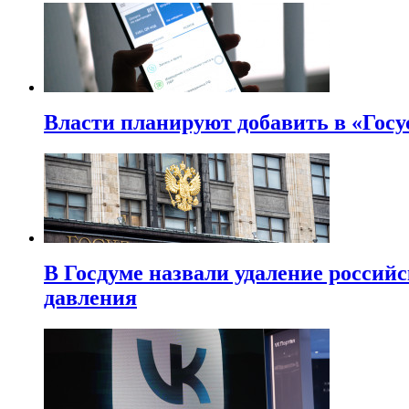
Власти планируют добавить в «Госу
В Госдуме назвали удаление россий
давления