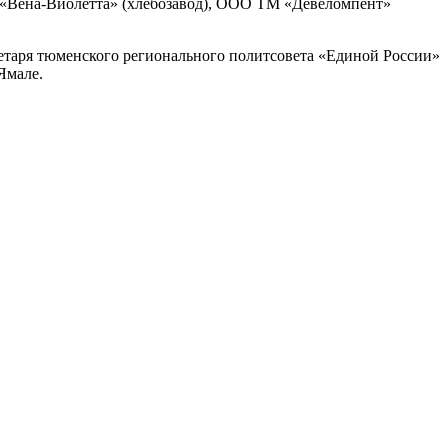
О «Вена-Виолетта» (хлебозавод), ООО ТМ «Девеломпент»
етаря тюменского регионального политсовета «Единой России»
Ямале.