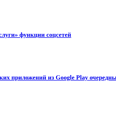
слуги» функции соцсетей
ских приложений из Google Play очеред