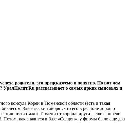
спеха родители, это предсказуемо и понятно. Но вот чем
ти? УралПолит.Ru рассказывает о самых ярких сыновьях и
ного консула Кореи в Тюменской области (есть и такая
я бизнесом. Злые языки говорят, что его в регионе хорошо
фекцию пятиэтажек Тюмени от коронавируса – еще в апреле
б. Потом, как значится в базе «Селдон», у фирмы было еще два