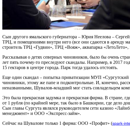
Сын другого ямальского губернатора – Юрия Неелова – Сергей
ТРЦ, и помещениями внутри него (все они сдаются в аренду м
строитель ТРЦ «Гудвин», ТРЦ «Вояж», аквапарка «ЛетоЛето», 
Рассказывая о детях северных чиновников, было бы очень стр
лет пять почему-то преследуют скандалы. Например, в 2017 г
15 гектаров в центре города. Парк тогда удалось отстоять.
Еще один скандал – попытка приватизации МУП «Сургутский х
чиновники, этому же папе и подконтрольные. И, конечно, рас
неназванными, Шувалов-младший мог стать совладельцем ком
Это была прекрасная задумка и прекрасная фирма. В стране, г
от 1 рубля (по крайней мере, так было в Башкирии, где дело д
Сын главы Сургута являлся руководителем сети казино «Лай
менеджмент» и ООО «Экспресс-займ».
Сейчас на Шувалове только 1 фирма: ООО «Профит»
(
spark-int