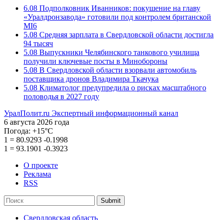
6.08
Подполковник Иванников: покушение на главу
«Уралдронзавода» готовили под контролем британской
MI6
5.08
Средняя зарплата в Свердловской области достигла
94 тысяч
5.08
Выпускники Челябинского танкового училища
получили ключевые посты в Минобороны
5.08
В Свердловской области взорвали автомобиль
поставщика дронов Владимира Ткачука
5.08
Климатолог предупредила о рисках масштабного
половодья в 2027 году
УралПолит.ru
Экспертный информационный канал
6 августа 2026 года
Погода:
+15°С
1
=
80.9293
-0.1998
1
=
93.1901
-0.3923
О проекте
Реклама
RSS
Submit
Свердловская область