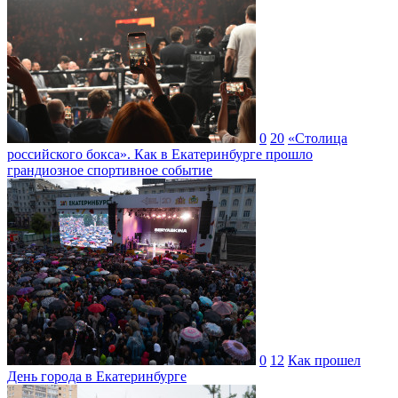
0
20
«Столица
российского бокса». Как в Екатеринбурге прошло
грандиозное спортивное событие
0
12
Как прошел
День города в Екатеринбурге