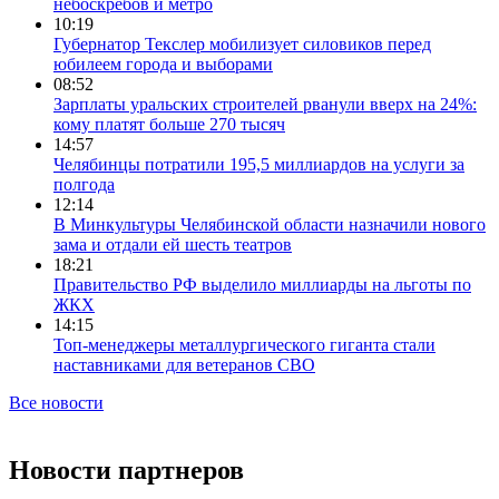
небоскребов и метро
10:19
Губернатор Текслер мобилизует силовиков перед
юбилеем города и выборами
08:52
Зарплаты уральских строителей рванули вверх на 24%:
кому платят больше 270 тысяч
14:57
Челябинцы потратили 195,5 миллиардов на услуги за
полгода
12:14
В Минкультуры Челябинской области назначили нового
зама и отдали ей шесть театров
18:21
Правительство РФ выделило миллиарды на льготы по
ЖКХ
14:15
Топ-менеджеры металлургического гиганта стали
наставниками для ветеранов СВО
Все новости
Новости партнеров