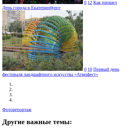
0
12
Как прошел
День города в Екатеринбурге
0
10
Первый день
фестиваля ландшафтного искусства «Атмофест»
Фоторепортаж
Другие важные темы: