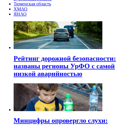
Тюменская область
ХМАО
ЯНАО
Рейтинг дорожной безопасности:
названы регионы УрФО с самой
низкой аварийностью
Минцифры опровергло слухи: