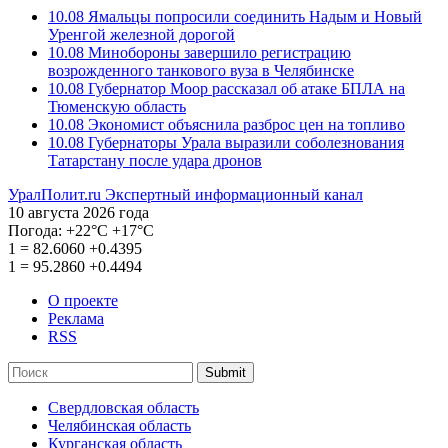
10.08
Ямальцы попросили соединить Надым и Новый
Уренгой железной дорогой
10.08
Минобороны завершило регистрацию
возрожденного танкового вуза в Челябинске
10.08
Губернатор Моор рассказал об атаке БПЛА на
Тюменскую область
10.08
Экономист объяснила разброс цен на топливо
10.08
Губернаторы Урала выразили соболезнования
Татарстану после удара дронов
УралПолит.ru
Экспертный информационный канал
10 августа 2026 года
Погода:
+22°С
+17°С
1
=
82.6060
+0.4395
1
=
95.2860
+0.4494
О проекте
Реклама
RSS
Submit
Свердловская область
Челябинская область
Курганская область