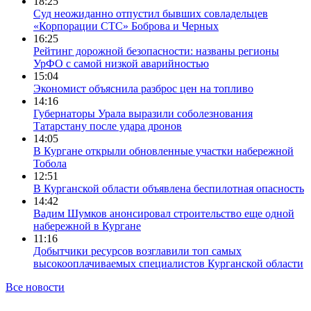
18:25
Суд неожиданно отпустил бывших совладельцев
«Корпорации СТС» Боброва и Черных
16:25
Рейтинг дорожной безопасности: названы регионы
УрФО с самой низкой аварийностью
15:04
Экономист объяснила разброс цен на топливо
14:16
Губернаторы Урала выразили соболезнования
Татарстану после удара дронов
14:05
В Кургане открыли обновленные участки набережной
Тобола
12:51
В Курганской области объявлена беспилотная опасность
14:42
Вадим Шумков анонсировал строительство еще одной
набережной в Кургане
11:16
Добытчики ресурсов возглавили топ самых
высокооплачиваемых специалистов Курганской области
Все новости