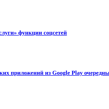
слуги» функции соцсетей
ских приложений из Google Play очеред