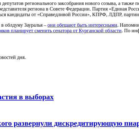
ы депутатов регионального заксобрания нового созыва, а также
редставителя региона в Совете Федерации. Партия «Единая Росс
ться кандидаты от «Справедливой России», КПРФ, ЛДПР, партии
 в облдуму Зауралья –
они обещают быть интересными
. Напомн
мков планирует сменить сенатора от Курганской области
. По ин
овостей дня.
астия в выборах
ского развернули дискредитирующую пи