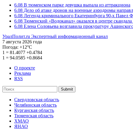
6.08
В тюменском парке девушка выпала из аттракциона
6.08
Дело об атаке дронов на военные аэродромы направ
6.08
Легенда криминального Екатеринбурга 90-х Павел Ф
6.08
Тюменский «Водоканал» оказался в центре скандала 
6.08
Елена Соловьева возглавила прокуратуру Ашинского
УралПолит.ru
Экспертный информационный канал
7 августа 2026 года
Погода:
+12°С
1
=
81.4077
+0.4784
1
=
94.0585
+0.8684
О проекте
Реклама
RSS
Submit
Свердловская область
Челябинская область
Курганская область
Тюменская область
ХМАО
ЯНАО