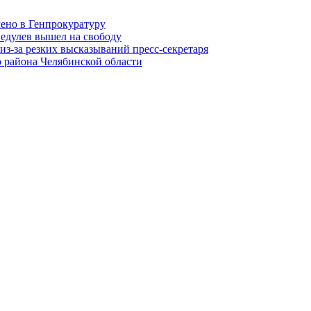
лено в Генпрокуратуру
едулев вышел на свободу
из-за резких высказываний пресс-секретаря
 района Челябинской области