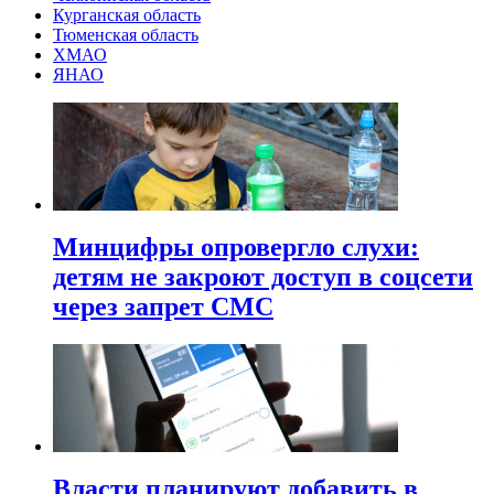
Курганская область
Тюменская область
ХМАО
ЯНАО
Минцифры опровергло слухи:
детям не закроют доступ в соцсети
через запрет СМС
Власти планируют добавить в