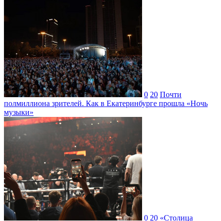
0
20
Почти
полмиллиона зрителей. Как в Екатеринбурге прошла «Ночь
музыки»
0
20
«Столица