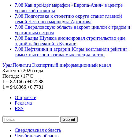
7.08
Как пройдет марафон «Европа-Азия» в центре
уральской столицы
7.08
Подготовка к столетию округа станет главной
темой Честного маршрута Артюхова
7.08
Свердловскую область накроет циклон с градом и
ураганным ветром
7.08
Вадим Шумков анонсировал строительство еще
одной набережной в Кургане
7.08
Нефтяники и аграрии Югры возглавили рейтинг
самых высокооплачиваемых специалистов
УралПолит.ru
Экспертный информационный канал
8 августа 2026 года
Погода:
+17°С
1
=
82.1665
+0.7588
1
=
94.8366
+0.7781
О проекте
Реклама
RSS
Submit
Свердловская область
Челябинская область