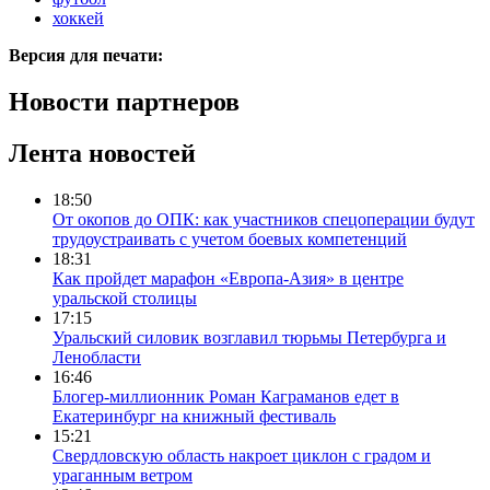
хоккей
Версия для печати:
Новости партнеров
Лента новостей
18:50
От окопов до ОПК: как участников спецоперации будут
трудоустраивать с учетом боевых компетенций
18:31
Как пройдет марафон «Европа-Азия» в центре
уральской столицы
17:15
Уральский силовик возглавил тюрьмы Петербурга и
Ленобласти
16:46
Блогер-миллионник Роман Каграманов едет в
Екатеринбург на книжный фестиваль
15:21
Свердловскую область накроет циклон с градом и
ураганным ветром