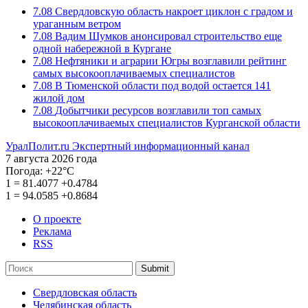
7.08
Свердловскую область накроет циклон с градом и
ураганным ветром
7.08
Вадим Шумков анонсировал строительство еще
одной набережной в Кургане
7.08
Нефтяники и аграрии Югры возглавили рейтинг
самых высокооплачиваемых специалистов
7.08
В Тюменской области под водой остается 141
жилой дом
7.08
Добытчики ресурсов возглавили топ самых
высокооплачиваемых специалистов Курганской области
УралПолит.ru
Экспертный информационный канал
7 августа 2026 года
Погода:
+22°С
1
=
81.4077
+0.4784
1
=
94.0585
+0.8684
О проекте
Реклама
RSS
Submit
Свердловская область
Челябинская область