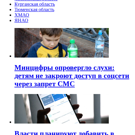
Курганская область
Тюменская область
ХМАО
ЯНАО
Минцифры опровергло слухи:
детям не закроют доступ в соцсети
через запрет СМС
Власти планируют добавить в