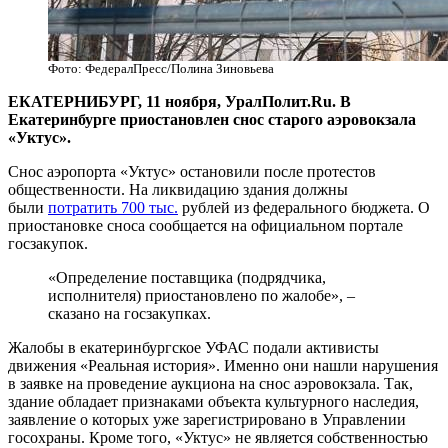
Фото: ФедералПресс/Полина Зиновьева
ЕКАТЕРНИБУРГ, 11 ноября, УралПолит.Ru. В
Екатеринбурге приостановлен снос старого аэровокзала
«Уктус».
Снос аэропорта «Уктус» остановили после протестов
общественности. На ликвидацию здания должны
были
потратить 700 тыс.
рублей из федерального бюджета. О
приостановке сноса сообщается на официальном портале
госзакупок.
«Определение поставщика (подрядчика,
исполнителя) приостановлено по жалобе», –
сказано на госзакупках.
Жалобы в екатеринбургское УФАС подали активисты
движения «Реальная история». Именно они нашли нарушения
в заявке на проведение аукциона на снос аэровокзала. Так,
здание обладает признаками объекта культурного наследия,
заявление о которых уже зарегистрировано в Управлении
госохраны. Кроме того, «Уктус» не является собственностью