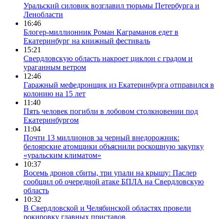
Уральский силовик возглавил тюрьмы Петербурга и
Ленобласти
16:46
Блогер-миллионник Роман Каграманов едет в
Екатеринбург на книжный фестиваль
15:21
Свердловскую область накроет циклон с градом и
ураганным ветром
12:46
Гаражный мефедронщик из Екатеринбурга отправился в
колонию на 15 лет
11:40
Пять человек погибли в лобовом столкновении под
Екатеринбургом
11:04
Почти 13 миллионов за черный внедорожник:
белоярские атомщики объяснили роскошную закупку
«уральским климатом»
10:37
Восемь дронов сбиты, три упали на крышу: Паслер
сообщил об очередной атаке БПЛА на Свердловскую
область
10:32
В Свердловской и Челябинской областях провели
рокировку главных приставов