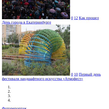
0
12
Как прошел
День города в Екатеринбурге
0
10
Первый день
фестиваля ландшафтного искусства «Атмофест»
Фоторепортаж