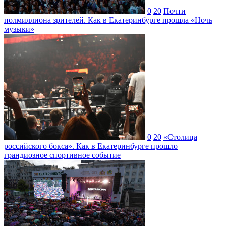
0
20
Почти
полмиллиона зрителей. Как в Екатеринбурге прошла «Ночь
музыки»
0
20
«Столица
российского бокса». Как в Екатеринбурге прошло
грандиозное спортивное событие