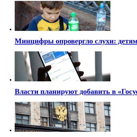
Минцифры опровергло слухи: детям 
Власти планируют добавить в «Госу