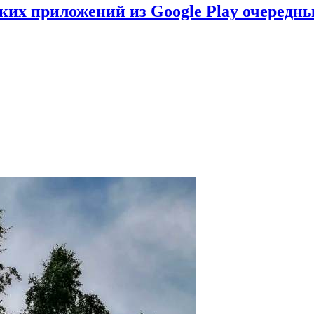
ских приложений из Google Play очеред