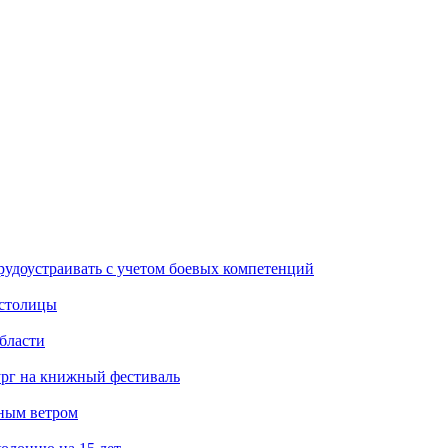
рудоустраивать с учетом боевых компетенций
 столицы
бласти
ург на книжный фестиваль
нным ветром