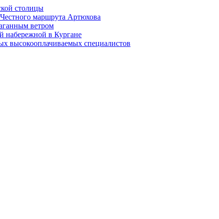
ской столицы
й Честного маршрута Артюхова
раганным ветром
й набережной в Кургане
мых высокооплачиваемых специалистов