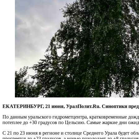
​ЕКАТЕРИНБУРГ, 21 июня, УралПолит.Ru. Синоптики преду
По данным уральского гидрометцентра, кратковременные дожди
потеплее до +30 градусов по Цельсию. Самые жаркие дни ожида
С 21 по 23 июня в регионе и столице Среднего Урала будет об
прогреется до +23 градусов, а ночью похолодает до +8 градусов