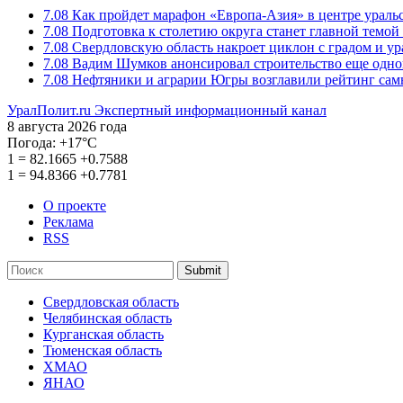
7.08
Как пройдет марафон «Европа-Азия» в центре ураль
7.08
Подготовка к столетию округа станет главной темо
7.08
Свердловскую область накроет циклон с градом и у
7.08
Вадим Шумков анонсировал строительство еще одно
7.08
Нефтяники и аграрии Югры возглавили рейтинг са
УралПолит.ru
Экспертный информационный канал
8 августа 2026 года
Погода:
+17°С
1
=
82.1665
+0.7588
1
=
94.8366
+0.7781
О проекте
Реклама
RSS
Submit
Свердловская область
Челябинская область
Курганская область
Тюменская область
ХМАО
ЯНАО