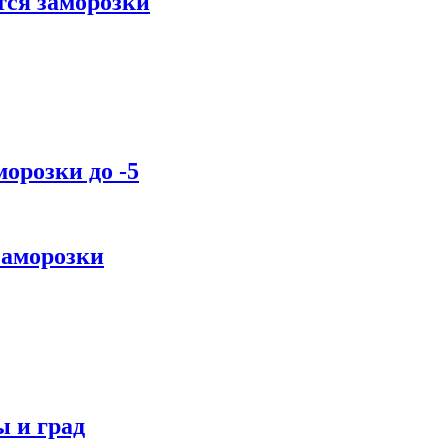
тся заморозки
орозки до -5
заморозки
ы и град