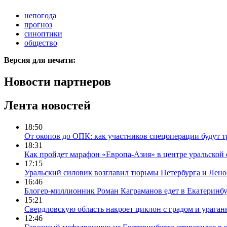
непогода
прогноз
синоптики
общество
Версия для печати:
Новости партнеров
Лента новостей
18:50
От окопов до ОПК: как участников спецоперации будут т
18:31
Как пройдет марафон «Европа-Азия» в центре уральской
17:15
Уральский силовик возглавил тюрьмы Петербурга и Лено
16:46
Блогер-миллионник Роман Каграманов едет в Екатеринб
15:21
Свердловскую область накроет циклон с градом и урага
12:46