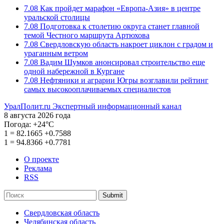
7.08
Как пройдет марафон «Европа-Азия» в центре
уральской столицы
7.08
Подготовка к столетию округа станет главной
темой Честного маршрута Артюхова
7.08
Свердловскую область накроет циклон с градом и
ураганным ветром
7.08
Вадим Шумков анонсировал строительство еще
одной набережной в Кургане
7.08
Нефтяники и аграрии Югры возглавили рейтинг
самых высокооплачиваемых специалистов
УралПолит.ru
Экспертный информационный канал
8 августа 2026 года
Погода:
+24°С
1
=
82.1665
+0.7588
1
=
94.8366
+0.7781
О проекте
Реклама
RSS
Submit
Свердловская область
Челябинская область