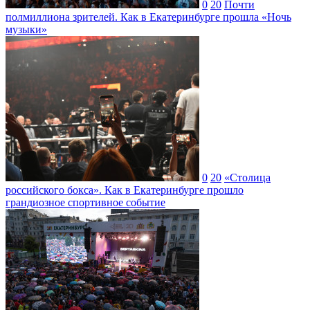
0
20
Почти
полмиллиона зрителей. Как в Екатеринбурге прошла «Ночь
музыки»
0
20
«Столица
российского бокса». Как в Екатеринбурге прошло
грандиозное спортивное событие