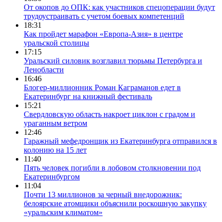
От окопов до ОПК: как участников спецоперации будут
трудоустраивать с учетом боевых компетенций
18:31
Как пройдет марафон «Европа-Азия» в центре
уральской столицы
17:15
Уральский силовик возглавил тюрьмы Петербурга и
Ленобласти
16:46
Блогер-миллионник Роман Каграманов едет в
Екатеринбург на книжный фестиваль
15:21
Свердловскую область накроет циклон с градом и
ураганным ветром
12:46
Гаражный мефедронщик из Екатеринбурга отправился в
колонию на 15 лет
11:40
Пять человек погибли в лобовом столкновении под
Екатеринбургом
11:04
Почти 13 миллионов за черный внедорожник:
белоярские атомщики объяснили роскошную закупку
«уральским климатом»