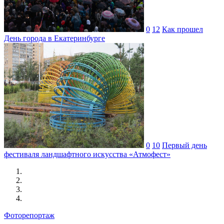
0
12
Как прошел
День города в Екатеринбурге
0
10
Первый день
фестиваля ландшафтного искусства «Атмофест»
Фоторепортаж