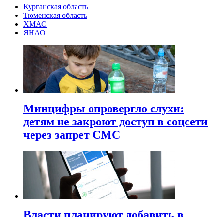
Курганская область
Тюменская область
ХМАО
ЯНАО
Минцифры опровергло слухи:
детям не закроют доступ в соцсети
через запрет СМС
Власти планируют добавить в