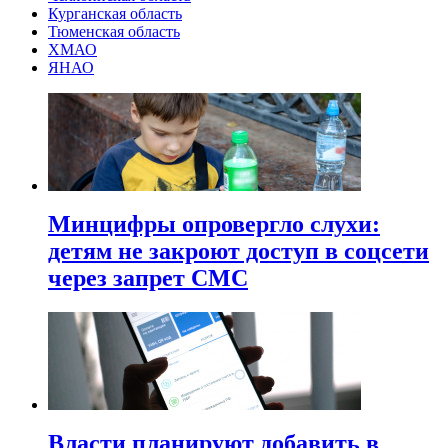
Курганская область
Тюменская область
ХМАО
ЯНАО
Минцифры опровергло слухи:
детям не закроют доступ в соцсети
через запрет СМС
Власти планируют добавить в