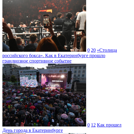
0
20
«Столица
российского бокса». Как в Екатеринбурге прошло
грандиозное спортивное событие
0
12
Как прошел
День города в Екатеринбурге