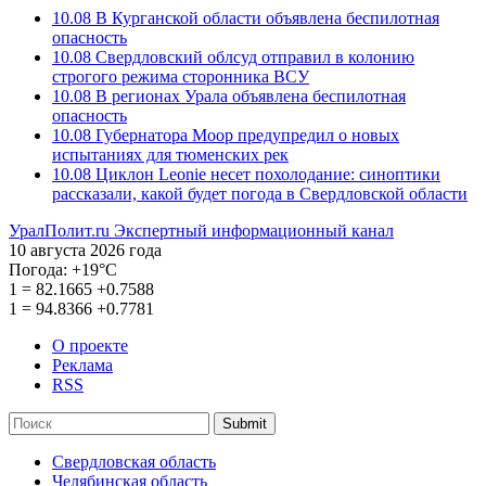
10.08
В Курганской области объявлена беспилотная
опасность
10.08
Свердловский облсуд отправил в колонию
строгого режима сторонника ВСУ
10.08
В регионах Урала объявлена беспилотная
опасность
10.08
Губернатора Моор предупредил о новых
испытаниях для тюменских рек
10.08
Циклон Leonie несет похолодание: синоптики
рассказали, какой будет погода в Свердловской области
УралПолит.ru
Экспертный информационный канал
10 августа 2026 года
Погода:
+19°С
1
=
82.1665
+0.7588
1
=
94.8366
+0.7781
О проекте
Реклама
RSS
Submit
Свердловская область
Челябинская область