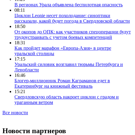
В регионах Урала объявлена беспилотная опасность
08:11
Циклон Leonie несет похолодание: синоптики
рассказали, какой будет погода в Свердловской области
18:50
От окопов до ОПК: как участников спецоперации будут
трудоустраивать с учетом боевых компетенций
18:31
Как пройдет марафон «Европа-Азия» в центре
уральской столицы
17:15
Уральский силовик возглавил тюрьмы Петербурга и
Ленобласти
16:46
Блогер-миллионник Роман Каграманов едет в
Екатеринбург на книжный фестиваль
15:21
Свердловскую область накроет циклон с градом и
ураганным ветром
Все новости
Новости партнеров