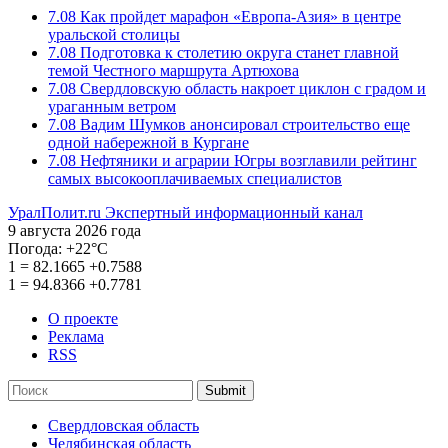
7.08
Как пройдет марафон «Европа-Азия» в центре
уральской столицы
7.08
Подготовка к столетию округа станет главной
темой Честного маршрута Артюхова
7.08
Свердловскую область накроет циклон с градом и
ураганным ветром
7.08
Вадим Шумков анонсировал строительство еще
одной набережной в Кургане
7.08
Нефтяники и аграрии Югры возглавили рейтинг
самых высокооплачиваемых специалистов
УралПолит.ru
Экспертный информационный канал
9 августа 2026 года
Погода:
+22°С
1
=
82.1665
+0.7588
1
=
94.8366
+0.7781
О проекте
Реклама
RSS
Submit
Свердловская область
Челябинская область