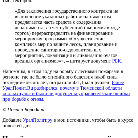
тыс. гектаров.
«Для заключения государственного контракта на
выполнение указанных работ департаментом
предлагается часть средств с содержания
департамента за счет субвенций (экономия в ходе
торгов) перераспределить на финансирование
мероприятия программы «Осуществление
комплекса мер по защите лесов, планирование и
проведение санитарно-оздоровительных
мероприятий, локализация и ликвидация очагов
вредных организмов»», – цитирует документ
РБК
.
Напомним, в этом году на борьбу с лесными пожарами в
регионе, где не было стихийного бедствия такой силы
последние десять лет, потратили 421,1 млн рублей.
Ранее
УралПолит.Ru разбирался, почему в Тюменской области
«полыхнуло» и были ли допущены управленческие ошибки
при борьбе с огнем
.
© Полина Бородина
Добавьте
УралПолит.ру
в мои источники, чтобы быть в курсе
новостей дня.