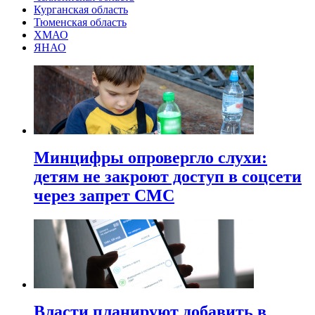
Курганская область
Тюменская область
ХМАО
ЯНАО
Минцифры опровергло слухи:
детям не закроют доступ в соцсети
через запрет СМС
Власти планируют добавить в