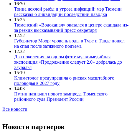
16:30
Тонна дохлой рыбы и угроза инфекций: мэр Тюмени
рассказал о ликвидации последствий паводка
15:25
Тюменский «Водоканал» оказался в центре скандала из-
за резких высказываний пресс-секретаря
12:52
Губернатор Моор: уровень воды в Туре и Тавде пошел
на спад после затяжного подъема
12:32
Два поколения на одном фото: мультимедийная
экспозиция «Продолжение следует 2.0» добралась до
Зауралья
15:19
Климатолог предупредила о рисках масштабного
половодья в 2027 году
14:03
Путин назначил нового зампреда Тюменского
районного суда Президент России
Все новости
Новости партнеров