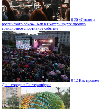
0
20
«Столица
российского бокса». Как в Екатеринбурге прошло
грандиозное спортивное событие
0
12
Как прошел
День города в Екатеринбурге