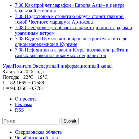
7.08
Как пройдет марафон «Европа-Азия» в центре
уральской столицы
7.08
Подготовка к столетию округа станет главной
темой Честного маршрута Артюхова
7.08
Свердловскую область накроет циклон с градом и
ураганным ветром
7.08
Вадим Шумков анонсировал строительство еще
одной набережной в Кургане
7.08
Нефтяники и аграрии Югры возглавили рейтинг
самых высокооплачиваемых специалистов
УралПолит.ru
Экспертный информационный канал
8 августа 2026 года
Погода:
+22°С
+19°С
1
=
82.1665
+0.7588
1
=
94.8366
+0.7781
О проекте
Реклама
RSS
Submit
Свердловская область
Челябинская область