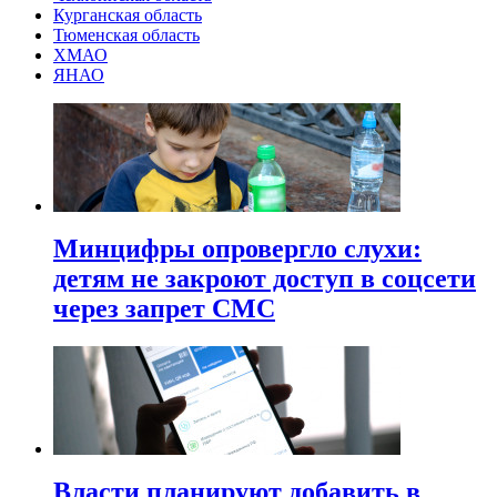
Курганская область
Тюменская область
ХМАО
ЯНАО
Минцифры опровергло слухи:
детям не закроют доступ в соцсети
через запрет СМС
Власти планируют добавить в