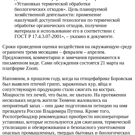
«Установках термической обработки
биологических отходов». Цель планируемой
хозяйственной деятельности: применение
наилучшей доступной технологии по термической
обработке органических отходов, получение
материала и использование его в соответствии с
ГОСТ Р 17.4.3.07-2001», – указано в документе.
Сроки проведения оценки воздействия на окружающую среду
ограничен тремя месяцами – февралем – апрелем.
Предложения, комментарии и замечания принимаются в
письменном виде. Сами обсуждения состоятся 21 марта на
платформе Zoom.
Напомним, в прошлом году, когда на птицефабрике Боровская
был выявлен птичий грипп, зараженных кур, яйца и
сопутствующую продукцию стали сжигать на кострах.
Мощности тех печей, что были, не хватало. На протяжении
нескольких недель жители Тюмени жаловались на
неприятный запах – они даже подготовили петицию на имя
президента России Владимира Путина. Кроме того,
Роспотребнадзор рекомендовал приобрести инсинераторные
установки, которые используются для сжигания, термической
утилизации и обезвреживания и безопасного уничтожения
опасных промышленных, твердых бытовых и биологических