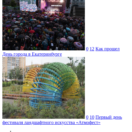
0
12
Как прошел
День города в Екатеринбурге
0
10
Первый день
фестиваля ландшафтного искусства «Атмофест»