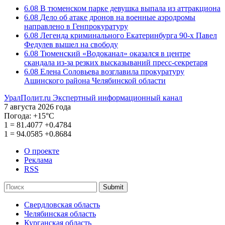
6.08
В тюменском парке девушка выпала из аттракциона
6.08
Дело об атаке дронов на военные аэродромы
направлено в Генпрокуратуру
6.08
Легенда криминального Екатеринбурга 90-х Павел
Федулев вышел на свободу
6.08
Тюменский «Водоканал» оказался в центре
скандала из-за резких высказываний пресс-секретаря
6.08
Елена Соловьева возглавила прокуратуру
Ашинского района Челябинской области
УралПолит.ru
Экспертный информационный канал
7 августа 2026 года
Погода:
+15°С
1
=
81.4077
+0.4784
1
=
94.0585
+0.8684
О проекте
Реклама
RSS
Submit
Свердловская область
Челябинская область
Курганская область