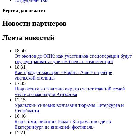
сотрудничество
Версия для печати:
Новости партнеров
Лента новостей
18:50
От окопов до ОПК: как участников спецоперации будут
трудоустраивать с учетом боевых компетенций
18:31
Как пройдет марафон «Европа-Азия» в центре
уральской столицы
17:35
Подготовка к столетию округа станет главной темой
Честного маршрута Артюхова
17:15
Уральский силовик возглавил тюрьмы Петербурга и
Ленобласти
16:46
Блогер-миллионник Роман Каграманов едет в
Екатеринбург на книжный фестиваль
15:21