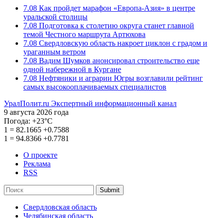
7.08
Как пройдет марафон «Европа-Азия» в центре
уральской столицы
7.08
Подготовка к столетию округа станет главной
темой Честного маршрута Артюхова
7.08
Свердловскую область накроет циклон с градом и
ураганным ветром
7.08
Вадим Шумков анонсировал строительство еще
одной набережной в Кургане
7.08
Нефтяники и аграрии Югры возглавили рейтинг
самых высокооплачиваемых специалистов
УралПолит.ru
Экспертный информационный канал
9 августа 2026 года
Погода:
+23°С
1
=
82.1665
+0.7588
1
=
94.8366
+0.7781
О проекте
Реклама
RSS
Submit
Свердловская область
Челябинская область