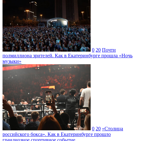
0
20
Почти
полмиллиона зрителей. Как в Екатеринбурге прошла «Ночь
музыки»
0
20
«Столица
российского бокса». Как в Екатеринбурге прошло
грандиозное спортивное событие