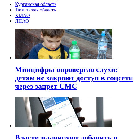
Курганская область
Тюменская область
ХМАО
ЯНАО
Минцифры опровергло слухи:
детям не закроют доступ в соцсети
через запрет СМС
Власти планируют добавить в