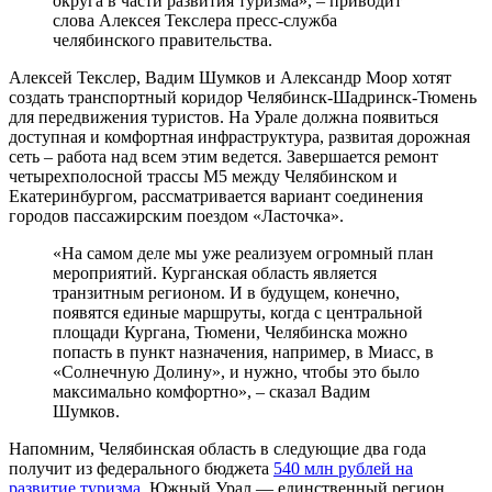
округа в части развития туризма», – приводит
слова Алексея Текслера пресс-служба
челябинского правительства.
Алексей Текслер, Вадим Шумков и Александр Моор хотят
создать транспортный коридор Челябинск-Шадринск-Тюмень
для передвижения туристов. На Урале должна появиться
доступная и комфортная инфраструктура, развитая дорожная
сеть – работа над всем этим ведется. Завершается ремонт
четырехполосной трассы М5 между Челябинском и
Екатеринбургом, рассматривается вариант соединения
городов пассажирским поездом «Ласточка».
«На самом деле мы уже реализуем огромный план
мероприятий. Курганская область является
транзитным регионом. И в будущем, конечно,
появятся единые маршруты, когда с центральной
площади Кургана, Тюмени, Челябинска можно
попасть в пункт назначения, например, в Миасс, в
«Солнечную Долину», и нужно, чтобы это было
максимально комфортно», – сказал Вадим
Шумков.
Напомним, Челябинская область в следующие два года
получит из федерального бюджета
540 млн рублей на
развитие туризма
. Южный Урал — единственный регион