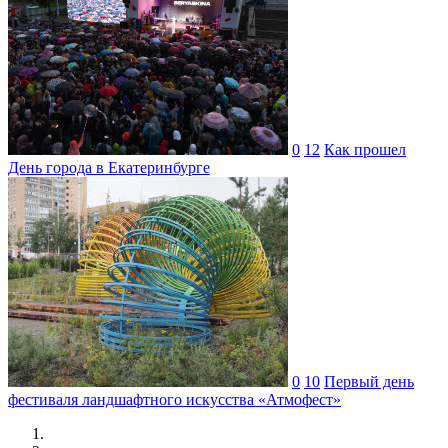
0
12
Как прошел
День города в Екатеринбурге
0
10
Первый день
фестиваля ландшафтного искусства «Атмофест»