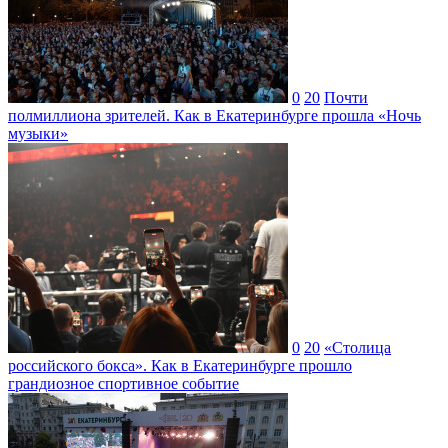
0
20
Почти
полмиллиона зрителей. Как в Екатеринбурге прошла «Ночь
музыки»
0
20
«Столица
российского бокса». Как в Екатеринбурге прошло
грандиозное спортивное событие