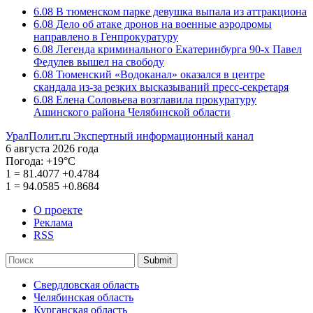
6.08
В тюменском парке девушка выпала из аттракциона
6.08
Дело об атаке дронов на военные аэродромы
направлено в Генпрокуратуру
6.08
Легенда криминального Екатеринбурга 90-х Павел
Федулев вышел на свободу
6.08
Тюменский «Водоканал» оказался в центре
скандала из-за резких высказываний пресс-секретаря
6.08
Елена Соловьева возглавила прокуратуру
Ашинского района Челябинской области
УралПолит.ru
Экспертный информационный канал
6 августа 2026 года
Погода:
+19°С
1
=
81.4077
+0.4784
1
=
94.0585
+0.8684
О проекте
Реклама
RSS
Submit
Свердловская область
Челябинская область
Курганская область